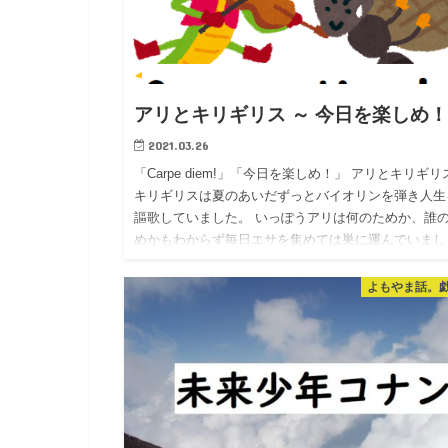
アリとキリギリス ～ 今日を楽しめ
2021.03.26
「Carpe diem!」「今日を楽しめ！」 アリとキリギリ
キリギリスは夏のあいだずっとバイオリンを弾き人生
謳歌していました。 いっぽうアリは何のためか、誰
めかもわからず毎日エサを集めては巣に運んでいまし
た。 …
よもやま話。