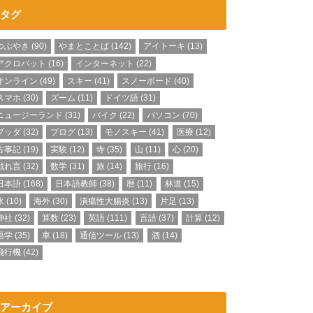
タグ
つぶやき
(90)
やまとことば
(142)
アイトーキ
(13)
アクロバット
(16)
インターネット
(22)
オンライン
(49)
スキー
(41)
スノーボード
(40)
スマホ
(30)
ズーム
(11)
ドイツ語
(31)
ニュージーランド
(31)
バイク
(22)
パソコン
(70)
ブッダ
(32)
ブログ
(13)
モノスキー
(41)
医療
(12)
古事記
(19)
実験
(12)
寺
(35)
山
(11)
心
(20)
戯れ言
(32)
数学
(31)
旅
(14)
旅行
(16)
日本語
(168)
日本語教師
(38)
暦
(11)
林道
(15)
水
(10)
海外
(30)
潰瘍性大腸炎
(13)
片足
(13)
神社
(32)
算数
(23)
英語
(111)
言語
(37)
計算
(12)
語学
(35)
車
(18)
通信ツール
(13)
酒
(14)
飛行機
(42)
アーカイブ