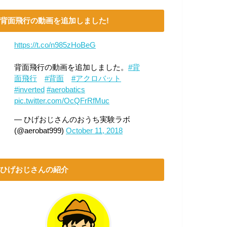
背面飛行の動画を追加しました!
https://t.co/n985zHoBeG
背面飛行の動画を追加しました。
#背
面飛行
#背面
#アクロバット
#inverted
#aerobatics
pic.twitter.com/OcQFrRfMuc
— ひげおじさんのおうち実験ラボ
(@aerobat999)
October 11, 2018
ひげおじさんの紹介