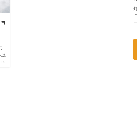
ショ
ラ
人は
あれ