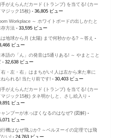
相手がえらんだカード (トランプ) を当てる! (カー
ドマジック15枚)
- 36,805 ビュー
oom Workplace ～ ホワイトボードの出しかたと
保存方法
- 33,595 ビュー
光は地球から月 (太陽) まで何秒かかる? ～答え
-
3,466 ビュー
日本語の「ん」の発音は5通りある! ～ やまとこと
ば
- 32,638 ビュー
「右・左・右」はまちがい! 人は左から来た車に
はねられる! 当たり前です!
- 30,403 ビュー
相手がえらんだカード (トランプ) を当てる! (カー
ドマジック15枚) タネ明かしと、さし絵入り
-
9,891 ビュー
シャンプーが水っぽくなるのはなぜ? (図解)
-
5,071 ビュー
飛行機はなぜ飛ぶか? ～ベルヌーイの定理では飛
ばない!
- 24,763 ビュー