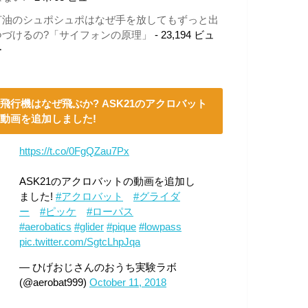
灯油のシュポシュポはなぜ手を放してもずっと出
つづけるの?「サイフォンの原理」
- 23,194 ビュ
ー
飛行機はなぜ飛ぶか? ASK21のアクロバット
動画を追加しました!
https://t.co/0FgQZau7Px
ASK21のアクロバットの動画を追加し
ました!
#アクロバット
#グライダ
ー
#ピッケ
#ローパス
#aerobatics
#glider
#pique
#lowpass
pic.twitter.com/SgtcLhpJqa
— ひげおじさんのおうち実験ラボ
(@aerobat999)
October 11, 2018