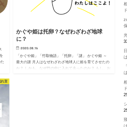
z
かぐや姫は托卵？なぜわざわざ地球
！
に？
3
2020.08.16
ス
を
「かぐや姫」「竹取物語」「托卵」「謎」 かぐや姫 ～
のた
最大の謎 月人はなぜわざわざ地球人に姫を育てさせたの
か？ しかも、なぜ竹の中に入れて去ったのか？ もし、お
じいさんが見つけなかったらどうなっていたのか？ 15
年、地球…
戯れ言
2
2