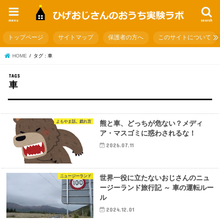
menu
search
トップページ
サイトマップ
保護者の方へ
このサイトについて
HOME
タグ : 車
車
よもやま話。戯れ言
熊と車、どっちが危ない？メディ
ア・マスゴミに惑わされるな！
2026.07.11
ニュージーランド
世界一役に立たないおじさんのニュ
ージーランド旅行記 ～ 車の運転ルー
ル
2024.12.01