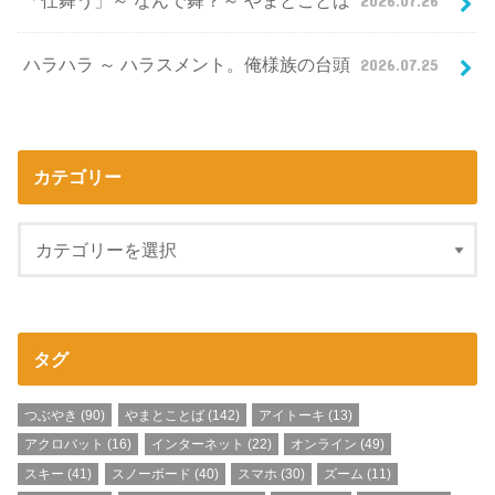
「仕舞う」～ なんで舞？～ やまとことば
2026.07.26
ハラハラ ～ ハラスメント。俺様族の台頭
2026.07.25
カテゴリー
タグ
つぶやき
(90)
やまとことば
(142)
アイトーキ
(13)
アクロバット
(16)
インターネット
(22)
オンライン
(49)
スキー
(41)
スノーボード
(40)
スマホ
(30)
ズーム
(11)