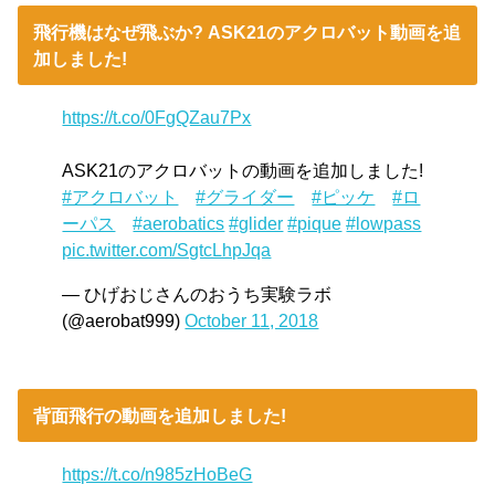
飛行機はなぜ飛ぶか? ASK21のアクロバット動画を追
加しました!
https://t.co/0FgQZau7Px
ASK21のアクロバットの動画を追加しました!
#アクロバット
#グライダー
#ピッケ
#ロ
ーパス
#aerobatics
#glider
#pique
#lowpass
pic.twitter.com/SgtcLhpJqa
— ひげおじさんのおうち実験ラボ
(@aerobat999)
October 11, 2018
背面飛行の動画を追加しました!
https://t.co/n985zHoBeG