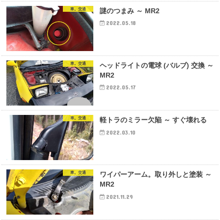
車。交通
謎のつまみ ～ MR2
2022.05.18
車。交通
ヘッドライトの電球 (バルブ) 交換 ～
MR2
2022.05.17
車。交通
軽トラのミラー欠陥 ～ すぐ壊れる
2022.03.10
車。交通
ワイパーアーム。取り外しと塗装 ～
MR2
2021.11.29