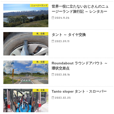
ニュージーランド
世界一役に立たないおじさんのニュ
ージーランド旅行記 ～ レンタカー
2024.11.26
車。交通
タント ～ タイヤ交換
2023.09.11
車。交通
Roundabout ラウンドアバウト ～
環状交差点
2023.08.16
車。交通
Tanto sloper タント・スローパー
2023.03.25