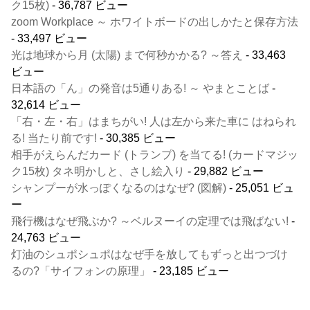
ク15枚)
- 36,787 ビュー
zoom Workplace ～ ホワイトボードの出しかたと保存方法
- 33,497 ビュー
光は地球から月 (太陽) まで何秒かかる? ～答え
- 33,463
ビュー
日本語の「ん」の発音は5通りある! ～ やまとことば
-
32,614 ビュー
「右・左・右」はまちがい! 人は左から来た車に はねられ
る! 当たり前です!
- 30,385 ビュー
相手がえらんだカード (トランプ) を当てる! (カードマジッ
ク15枚) タネ明かしと、さし絵入り
- 29,882 ビュー
シャンプーが水っぽくなるのはなぜ? (図解)
- 25,051 ビュ
ー
飛行機はなぜ飛ぶか? ～ベルヌーイの定理では飛ばない!
-
24,763 ビュー
灯油のシュポシュポはなぜ手を放してもずっと出つづけ
るの?「サイフォンの原理」
- 23,185 ビュー