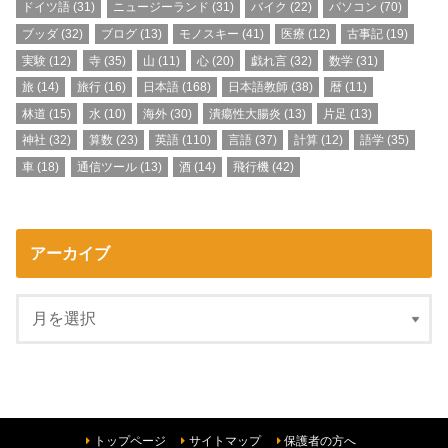
ドイツ語
(31)
ニュージーランド
(31)
バイク
(22)
パソコン
(70)
ブッダ
(32)
ブログ
(13)
モノスキー
(41)
医療
(12)
古事記
(19)
実験
(12)
寺
(35)
山
(11)
心
(20)
戯れ言
(32)
数学
(31)
旅
(14)
旅行
(16)
日本語
(168)
日本語教師
(38)
暦
(11)
林道
(15)
水
(10)
海外
(30)
潰瘍性大腸炎
(13)
片足
(13)
神社
(32)
算数
(23)
英語
(110)
言語
(37)
計算
(12)
語学
(35)
車
(18)
通信ツール
(13)
酒
(14)
飛行機
(42)
アーカイブ
トップページ
サイトマップ
保護者の方へ