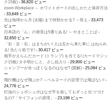
ク15枚)
- 36,820 ビュー
zoom Workplace ～ ホワイトボードの出しかたと保存方法
- 33,649 ビュー
光は地球から月 (太陽) まで何秒かかる? ～答え
- 33,473
ビュー
日本語の「ん」の発音は5通りある! ～ やまとことば
-
32,650 ビュー
「右・左・右」はまちがい! 人は左から来た車に はねられ
る! 当たり前です!
- 30,417 ビュー
相手がえらんだカード (トランプ) を当てる! (カードマジッ
ク15枚) タネ明かしと、さし絵入り
- 29,900 ビュー
シャンプーが水っぽくなるのはなぜ? (図解)
- 25,084 ビュ
ー
飛行機はなぜ飛ぶか? ～ベルヌーイの定理では飛ばない!
-
24,776 ビュー
灯油のシュポシュポはなぜ手を放してもずっと出つづけ
るの?「サイフォンの原理」
- 23,198 ビュー