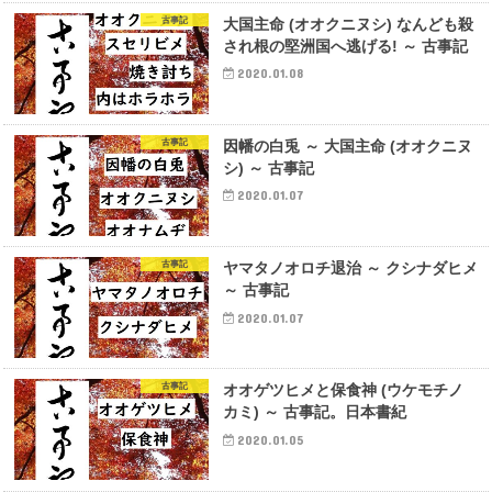
古事記
大国主命 (オオクニヌシ) なんども殺
され根の堅洲国へ逃げる! ～ 古事記
2020.01.08
古事記
因幡の白兎 ～ 大国主命 (オオクニヌ
シ) ～ 古事記
2020.01.07
古事記
ヤマタノオロチ退治 ～ クシナダヒメ
～ 古事記
2020.01.07
古事記
オオゲツヒメと保食神 (ウケモチノ
カミ) ～ 古事記。日本書紀
2020.01.05