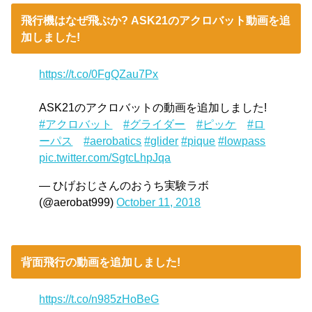
飛行機はなぜ飛ぶか? ASK21のアクロバット動画を追
加しました!
https://t.co/0FgQZau7Px
ASK21のアクロバットの動画を追加しました!
#アクロバット
#グライダー
#ピッケ
#ロ
ーパス
#aerobatics
#glider
#pique
#lowpass
pic.twitter.com/SgtcLhpJqa
— ひげおじさんのおうち実験ラボ
(@aerobat999)
October 11, 2018
背面飛行の動画を追加しました!
https://t.co/n985zHoBeG