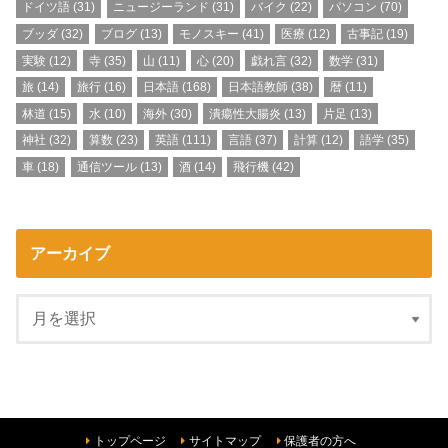
ドイツ語
(31)
ニュージーランド
(31)
バイク
(22)
パソコン
(70)
ブッダ
(32)
ブログ
(13)
モノスキー
(41)
医療
(12)
古事記
(19)
実験
(12)
寺
(35)
山
(11)
心
(20)
戯れ言
(32)
数学
(31)
旅
(14)
旅行
(16)
日本語
(168)
日本語教師
(38)
暦
(11)
林道
(15)
水
(10)
海外
(30)
潰瘍性大腸炎
(13)
片足
(13)
神社
(32)
算数
(23)
英語
(111)
言語
(37)
計算
(12)
語学
(35)
車
(18)
通信ツール
(13)
酒
(14)
飛行機
(42)
アーカイブ
トップページ
サイトマップ
保護者の方へ