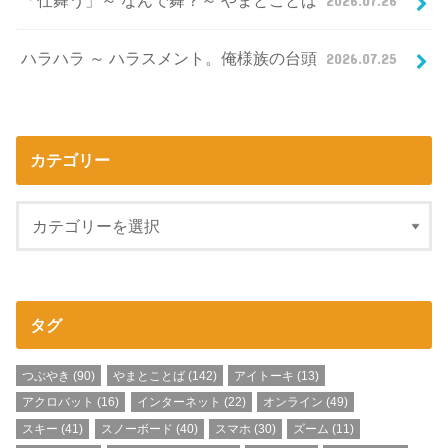
「仕舞う」～ なんで舞？～ やまとことば
2026.07.26
ハラハラ ～ ハラスメント。俺様族の台頭
2026.07.25
カテゴリー
タグ
つぶやき
(90)
やまとことば
(142)
アイトーキ
(13)
アクロバット
(16)
インターネット
(22)
オンライン
(49)
スキー
(41)
スノーボード
(40)
スマホ
(30)
ズーム
(11)