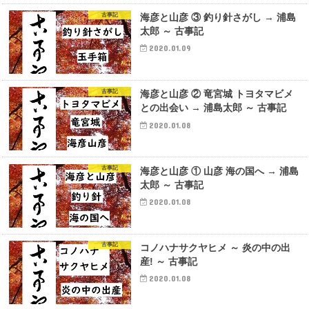
古事記
海彦と山彦 ③ 釣り針さがし → 浦島
太郎 ～ 古事記
2020.01.09
古事記
海彦と山彦 ② 竜宮城 トヨタマビメ
との出会い → 浦島太郎 ～ 古事記
2020.01.08
古事記
海彦と山彦 ① 山彦 海の国へ → 浦島
太郎 ～ 古事記
2020.01.08
古事記
コノハナサクヤヒメ ～ 炎の中の出
産! ～ 古事記
2020.01.08