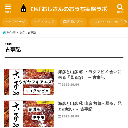
menu
search
トップページ
サイトマップ
保護者の方へ
このサイトについて
HOME
タグ : 古事記
古事記
古事記
海彦と山彦 ⑤ トヨタマビメ 会いに
来る「見るな!」～ 古事記
2020.01.09
古事記
海彦と山彦 ④ 山彦 故郷へ帰る。兄
との戦い ～ 古事記
2020.01.09