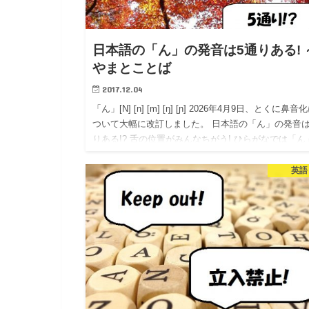
日本語の「ん」の発音は5通りある! 
やまとことば
2017.12.04
「ん」[N] [n] [m] [ŋ] [ɲ] 2026年4月9日、とくに鼻音
ついて大幅に改訂しました。 日本語の「ん」の発音は
りある!? 舌の位置がみんなちがう! ひらがなでは「ん
カタカナでは「ン」、ローマ字…
英語