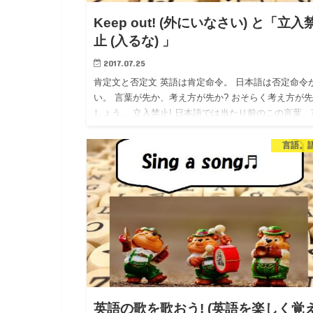
Keep out! (外にいなさい) と「立入
止 (入るな) 」
2017.07.25
肯定文と否定文 英語は肯定命令。 日本語は否定命令
い。 言葉が先か、考え方が先か? おそらく考え方が
しょう。 立入禁止! 日本語では当たり前のこの言葉。
語ではkeep out! といいます。 直訳すると、「入る…
言語。
英語の歌を歌おう! (英語を楽しく覚