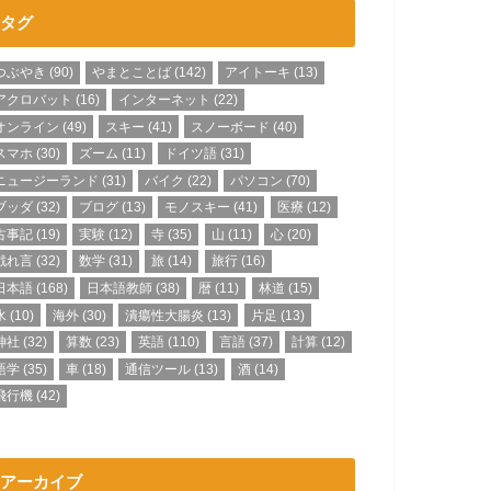
タグ
つぶやき
(90)
やまとことば
(142)
アイトーキ
(13)
アクロバット
(16)
インターネット
(22)
オンライン
(49)
スキー
(41)
スノーボード
(40)
スマホ
(30)
ズーム
(11)
ドイツ語
(31)
ニュージーランド
(31)
バイク
(22)
パソコン
(70)
ブッダ
(32)
ブログ
(13)
モノスキー
(41)
医療
(12)
古事記
(19)
実験
(12)
寺
(35)
山
(11)
心
(20)
戯れ言
(32)
数学
(31)
旅
(14)
旅行
(16)
日本語
(168)
日本語教師
(38)
暦
(11)
林道
(15)
水
(10)
海外
(30)
潰瘍性大腸炎
(13)
片足
(13)
神社
(32)
算数
(23)
英語
(110)
言語
(37)
計算
(12)
語学
(35)
車
(18)
通信ツール
(13)
酒
(14)
飛行機
(42)
アーカイブ