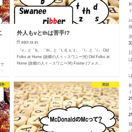
z
こ
外人もvとthは苦手!?
2017.12.21
3
「v」と「b」 「th」と「t, d, s, z」 「l」と「r」 Old
Folks at Home (故郷の人々～スワニー河) Old Folks at
り
Home (故郷の人々～スワニー河) Foster (フォス…
 で
とお
語学
英語
2
2