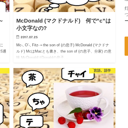
～
McDonald (マクドナルド) 何で”c”は
小文字なの?
2017.07.25
化に
Mc-, O’-, Fitz-＝the son of (の息子) McDonald (マクドナ
5通
ルド) McはMacとも書き、the son of (の息子、分家) の意
」、
味 McDonaldはDonaldの息子…
言語。語学