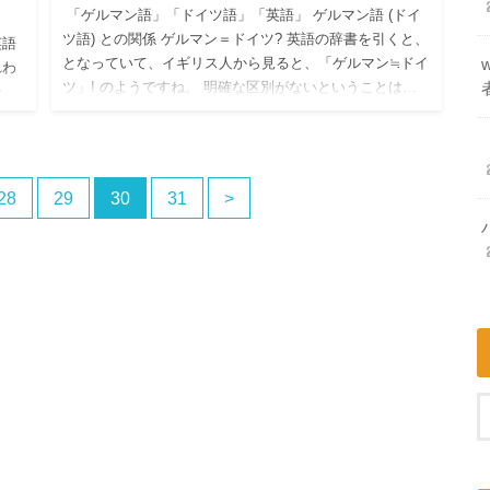
「ゲルマン語」「ドイツ語」「英語」 ゲルマン語 (ドイ
ツ語) との関係 ゲルマン＝ドイツ? 英語の辞書を引くと、
英語
となっていて、イギリス人から見ると、「ゲルマン≒ドイ
れわ
ツ」! のようですね。 明確な区別がないということは…
子
私た
28
29
30
31
>