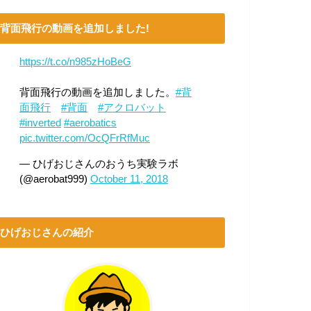
背面飛行の動画を追加しました!
https://t.co/n985zHoBeG
背面飛行の動画を追加しました。
#背
面飛行
#背面
#アクロバット
#inverted
#aerobatics
pic.twitter.com/OcQFrRfMuc
— ひげおじさんのおうち実験ラボ
(@aerobat999)
October 11, 2018
ひげおじさんの紹介