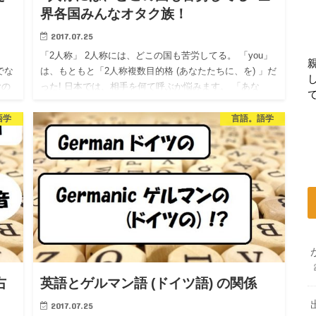
界各国みんなオタク族！
2017.07.25
。
「2人称」 2人称には、どこの国も苦労してる。 「you」
でな
は、もともと「2人称複数目的格 (あなたたちに、を) 」だ
むの
った! 日本では、相手を何て呼ぶか悩みます。 「あな
た」はもともとは丁寧な言葉だったのに、今では初対面
の…
語学
言語。語学
右
英語とゲルマン語 (ドイツ語) の関係
2017.07.25