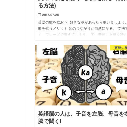
る方法)
2017.07.25
英語の歌を歌おう! 好きな歌があったら歌いましょう
歌を歌うメリット 音のつながりが自然になる。 文法
く、フレーズで覚えてしまう。 ① 普通に文章を読
と違い、歌を歌うには「子音」を一気に発音したり、
「子音」を次…
言語。
英語脳の人は、子音を左脳、母音を
脳で聞く!