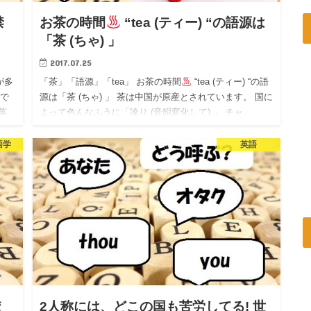
禁
お茶の時間
“tea (ティー) “の語源は
「茶 (ちゃ) 」
2017.07.25
が多
「茶」「語源」「tea」 お茶の時間
“tea (ティー) “の語
先で
源は「茶 (ちゃ) 」 茶は中国が原産とされています。 国に
英
よって色んなふうに「訛り (音韻変化して) 」 チャ、…
語学
英語
え
2人称には、どこの国も苦労してる! 世