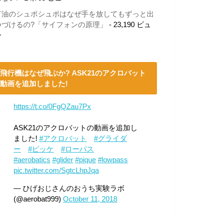
灯油のシュポシュポはなぜ手を放してもずっと出
つづけるの?「サイフォンの原理」
- 23,190 ビュ
ー
飛行機はなぜ飛ぶか? ASK21のアクロバット
動画を追加しました!
https://t.co/0FgQZau7Px
ASK21のアクロバットの動画を追加し
ました!
#アクロバット
#グライダ
ー
#ピッケ
#ローパス
#aerobatics
#glider
#pique
#lowpass
pic.twitter.com/SgtcLhpJqa
— ひげおじさんのおうち実験ラボ
(@aerobat999)
October 11, 2018