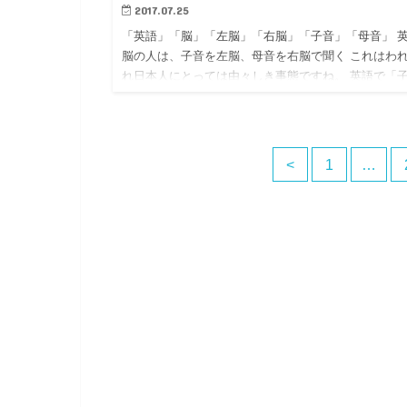
2017.07.25
「英語」「脳」「左脳」「右脳」「子音」「母音」 
脳の人は、子音を左脳、母音を右脳で聞く これはわ
れ日本人にとっては由々しき事態ですね。 英語で「
音」は意味を持ち、「母音」はつなぎである。 もう
ち日本人には圧…
<
1
…