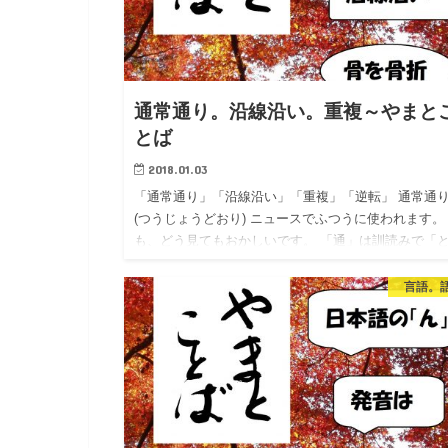
通常通り。沿線沿い。重複～やまと
とば
2018.01.03
「通常通り」「沿線沿い」「重複」「逆転」 通常通
(つうじょうどおり) ニュースでふつうに使われます。
も、どう見てもおかしいです。 「通」は訓読みで「
り」、「常」は訓読みで「いつも、つねに」といいま
す。 「通常…
言語。