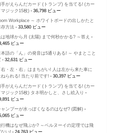
相手がえらんだカード (トランプ) を当てる! (カー
ドマジック15枚)
- 36,798 ビュー
oom Workplace ～ ホワイトボードの出しかたと
保存方法
- 33,580 ビュー
光は地球から月 (太陽) まで何秒かかる? ～答え
-
3,465 ビュー
日本語の「ん」の発音は5通りある! ～ やまとこと
ば
- 32,631 ビュー
「右・左・右」はまちがい! 人は左から来た車に
はねられる! 当たり前です!
- 30,397 ビュー
相手がえらんだカード (トランプ) を当てる! (カー
ドマジック15枚) タネ明かしと、さし絵入り
-
9,891 ビュー
シャンプーが水っぽくなるのはなぜ? (図解)
-
5,065 ビュー
飛行機はなぜ飛ぶか? ～ベルヌーイの定理では飛
ばない!
- 24,763 ビュー