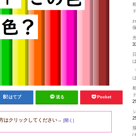
z
3
はてブ
送る
Pocket
2
2
方はクリックしてください→
[
開く
]