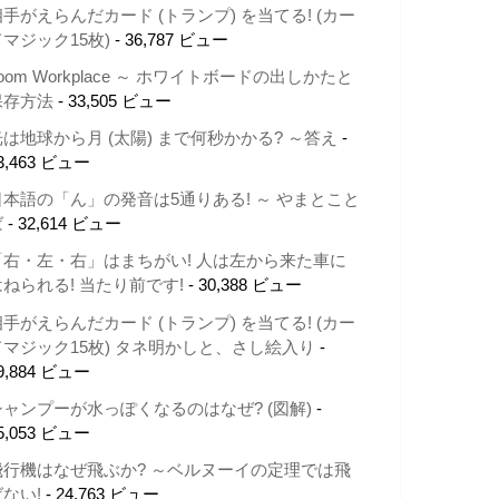
相手がえらんだカード (トランプ) を当てる! (カー
ドマジック15枚)
- 36,787 ビュー
oom Workplace ～ ホワイトボードの出しかたと
保存方法
- 33,505 ビュー
光は地球から月 (太陽) まで何秒かかる? ～答え
-
3,463 ビュー
日本語の「ん」の発音は5通りある! ～ やまとこと
ば
- 32,614 ビュー
「右・左・右」はまちがい! 人は左から来た車に
はねられる! 当たり前です!
- 30,388 ビュー
相手がえらんだカード (トランプ) を当てる! (カー
ドマジック15枚) タネ明かしと、さし絵入り
-
9,884 ビュー
シャンプーが水っぽくなるのはなぜ? (図解)
-
5,053 ビュー
飛行機はなぜ飛ぶか? ～ベルヌーイの定理では飛
ばない!
- 24,763 ビュー