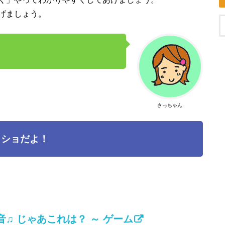
げましょう。
さっちゃん
イショだよ！
♫ じゃあこれは？ ～ ゲーム