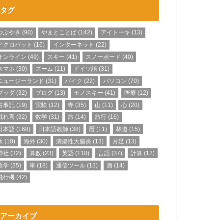
タグ
つぶやき
(90)
やまとことば
(142)
アイトーキ
(13)
アクロバット
(16)
インターネット
(22)
オンライン
(49)
スキー
(41)
スノーボード
(40)
スマホ
(30)
ズーム
(11)
ドイツ語
(31)
ニュージーランド
(31)
バイク
(22)
パソコン
(70)
ブッダ
(32)
ブログ
(13)
モノスキー
(41)
医療
(12)
古事記
(19)
実験
(12)
寺
(35)
山
(11)
心
(20)
戯れ言
(32)
数学
(31)
旅
(14)
旅行
(16)
日本語
(168)
日本語教師
(38)
暦
(11)
林道
(15)
水
(10)
海外
(30)
潰瘍性大腸炎
(13)
片足
(13)
神社
(32)
算数
(23)
英語
(110)
言語
(37)
計算
(12)
語学
(35)
車
(18)
通信ツール
(13)
酒
(14)
飛行機
(42)
アーカイブ