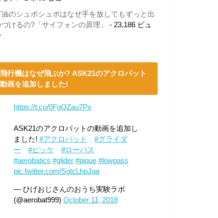
灯油のシュポシュポはなぜ手を放してもずっと出
つづけるの?「サイフォンの原理」
- 23,186 ビュ
ー
飛行機はなぜ飛ぶか? ASK21のアクロバット
動画を追加しました!
https://t.co/0FgQZau7Px
ASK21のアクロバットの動画を追加し
ました!
#アクロバット
#グライダ
ー
#ピッケ
#ローパス
#aerobatics
#glider
#pique
#lowpass
pic.twitter.com/SgtcLhpJqa
— ひげおじさんのおうち実験ラボ
(@aerobat999)
October 11, 2018