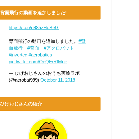
背面飛行の動画を追加しました!
https://t.co/n985zHoBeG
背面飛行の動画を追加しました。
#背
面飛行
#背面
#アクロバット
#inverted
#aerobatics
pic.twitter.com/OcQFrRfMuc
— ひげおじさんのおうち実験ラボ
(@aerobat999)
October 11, 2018
ひげおじさんの紹介