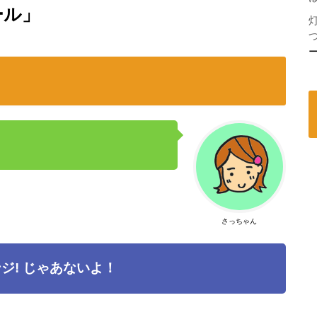
ール」
さっちゃん
ジ! じゃあないよ！