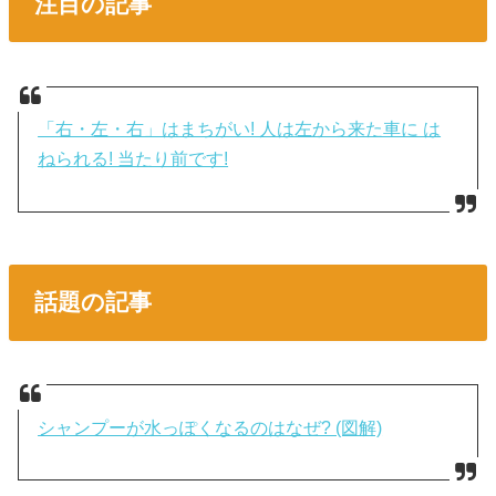
注目の記事
「右・左・右」はまちがい! 人は左から来た車に は
ねられる! 当たり前です!
話題の記事
シャンプーが水っぽくなるのはなぜ? (図解)