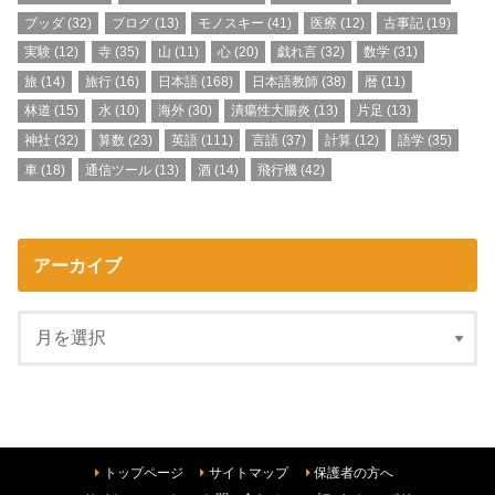
ブッダ
(32)
ブログ
(13)
モノスキー
(41)
医療
(12)
古事記
(19)
実験
(12)
寺
(35)
山
(11)
心
(20)
戯れ言
(32)
数学
(31)
旅
(14)
旅行
(16)
日本語
(168)
日本語教師
(38)
暦
(11)
林道
(15)
水
(10)
海外
(30)
潰瘍性大腸炎
(13)
片足
(13)
神社
(32)
算数
(23)
英語
(111)
言語
(37)
計算
(12)
語学
(35)
車
(18)
通信ツール
(13)
酒
(14)
飛行機
(42)
アーカイブ
トップページ
サイトマップ
保護者の方へ