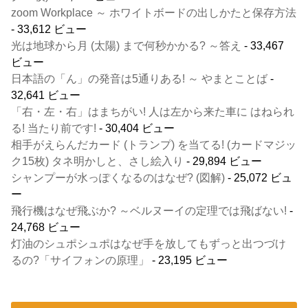
zoom Workplace ～ ホワイトボードの出しかたと保存方法
- 33,612 ビュー
光は地球から月 (太陽) まで何秒かかる? ～答え
- 33,467
ビュー
日本語の「ん」の発音は5通りある! ～ やまとことば
-
32,641 ビュー
「右・左・右」はまちがい! 人は左から来た車に はねられ
る! 当たり前です!
- 30,404 ビュー
相手がえらんだカード (トランプ) を当てる! (カードマジッ
ク15枚) タネ明かしと、さし絵入り
- 29,894 ビュー
シャンプーが水っぽくなるのはなぜ? (図解)
- 25,072 ビュ
ー
飛行機はなぜ飛ぶか? ～ベルヌーイの定理では飛ばない!
-
24,768 ビュー
灯油のシュポシュポはなぜ手を放してもずっと出つづけ
るの?「サイフォンの原理」
- 23,195 ビュー