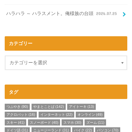
ハラハラ ～ ハラスメント。俺様族の台頭
2026.07.25
カテゴリー
タグ
つぶやき
(90)
やまとことば
(142)
アイトーキ
(13)
アクロバット
(16)
インターネット
(22)
オンライン
(49)
スキー
(41)
スノーボード
(40)
スマホ
(30)
ズーム
(11)
ドイツ語
(31)
ニュージーランド
(31)
バイク
(22)
パソコン
(70)