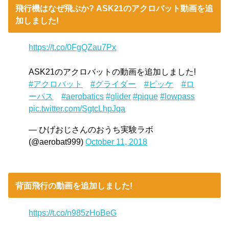
飛行機はなぜ飛ぶか? ASK21のアクロバット動画を追
加しました!
https://t.co/0FgQZau7Px
ASK21のアクロバットの動画を追加しました!
#アクロバット
#グライダー
#ピッケ
#ロ
ーパス
#aerobatics
#glider
#pique
#lowpass
pic.twitter.com/SgtcLhpJqa
— ひげおじさんのおうち実験ラボ
(@aerobat999)
October 11, 2018
背面飛行の動画を追加しました!
https://t.co/n985zHoBeG