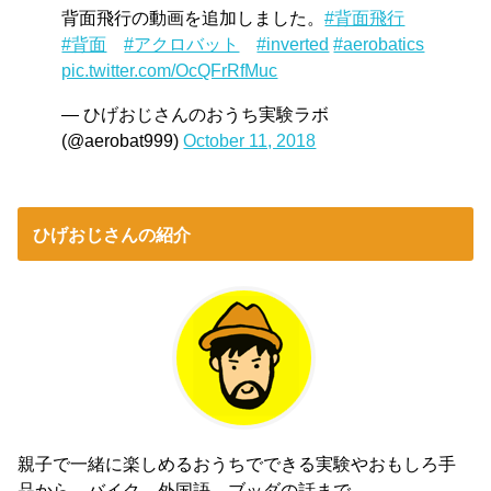
背面飛行の動画を追加しました。
#背面飛行
#背面
#アクロバット
#inverted
#aerobatics
pic.twitter.com/OcQFrRfMuc
— ひげおじさんのおうち実験ラボ
(@aerobat999)
October 11, 2018
ひげおじさんの紹介
親子で一緒に楽しめるおうちでできる実験やおもしろ手
品から、バイク、外国語、ブッダの話まで。