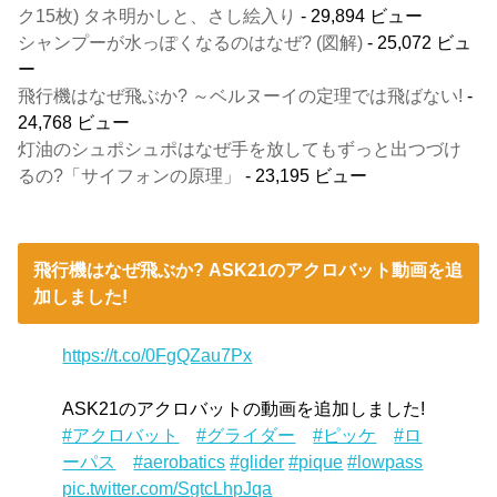
ク15枚) タネ明かしと、さし絵入り
- 29,894 ビュー
シャンプーが水っぽくなるのはなぜ? (図解)
- 25,072 ビュ
ー
飛行機はなぜ飛ぶか? ～ベルヌーイの定理では飛ばない!
-
24,768 ビュー
灯油のシュポシュポはなぜ手を放してもずっと出つづけ
るの?「サイフォンの原理」
- 23,195 ビュー
飛行機はなぜ飛ぶか? ASK21のアクロバット動画を追
加しました!
https://t.co/0FgQZau7Px
ASK21のアクロバットの動画を追加しました!
#アクロバット
#グライダー
#ピッケ
#ロ
ーパス
#aerobatics
#glider
#pique
#lowpass
pic.twitter.com/SgtcLhpJqa