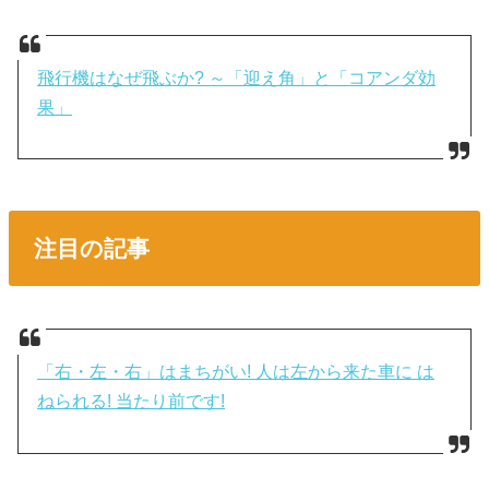
飛行機はなぜ飛ぶか? ～「迎え角」と「コアンダ効
果」
注目の記事
「右・左・右」はまちがい! 人は左から来た車に は
ねられる! 当たり前です!