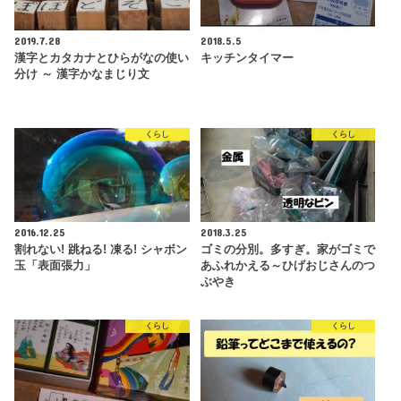
2019.7.28
2018.5.5
漢字とカタカナとひらがなの使い
キッチンタイマー
分け ～ 漢字かなまじり文
くらし
くらし
2016.12.25
2018.3.25
割れない! 跳ねる! 凍る! シャボン
ゴミの分別。多すぎ。家がゴミで
玉「表面張力」
あふれかえる～ひげおじさんのつ
ぶやき
くらし
くらし