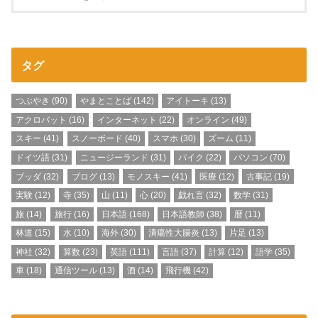
タグ
つぶやき
(90)
やまとことば
(142)
アイトーキ
(13)
アクロバット
(16)
インターネット
(22)
オンライン
(49)
スキー
(41)
スノーボード
(40)
スマホ
(30)
ズーム
(11)
ドイツ語
(31)
ニュージーランド
(31)
バイク
(22)
パソコン
(70)
ブッダ
(32)
ブログ
(13)
モノスキー
(41)
医療
(12)
古事記
(19)
実験
(12)
寺
(35)
山
(11)
心
(20)
戯れ言
(32)
数学
(31)
旅
(14)
旅行
(16)
日本語
(168)
日本語教師
(38)
暦
(11)
林道
(15)
水
(10)
海外
(30)
潰瘍性大腸炎
(13)
片足
(13)
神社
(32)
算数
(23)
英語
(111)
言語
(37)
計算
(12)
語学
(35)
車
(18)
通信ツール
(13)
酒
(14)
飛行機
(42)