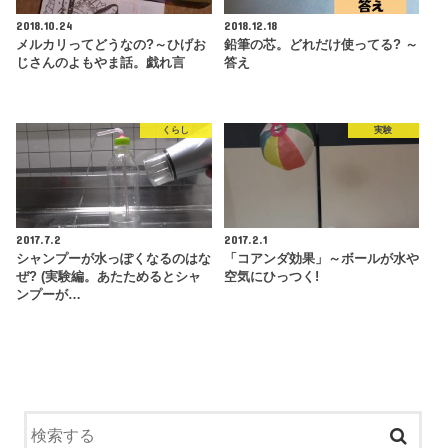
2018.10.24
2018.12.18
メルカリってどうなの?～ひげお
鉛筆の芯。どれだけ使ってる? ～
じさんのよもやま話。戯れ言
答え
くらし
実験
2017.7.2
2017.2.1
シャンプーが水っぽくなるのはな
「コアンダ効果」～ボールが水や
ぜ? (実験編。あたためるとシャ
空気にひっつく!
ンプーが…