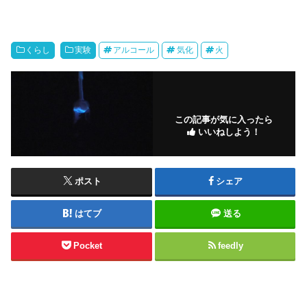
くらし
実験
アルコール
気化
火
この記事が気に入ったら
いいねしよう！
ポスト
シェア
はてブ
送る
Pocket
feedly