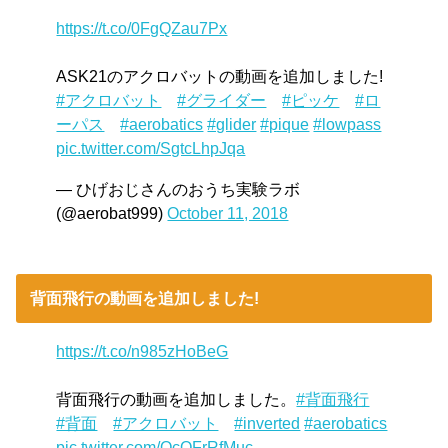
https://t.co/0FgQZau7Px
ASK21のアクロバットの動画を追加しました!
#アクロバット
#グライダー
#ピッケ
#ロ
ーパス
#aerobatics
#glider
#pique
#lowpass
pic.twitter.com/SgtcLhpJqa
— ひげおじさんのおうち実験ラボ
(@aerobat999)
October 11, 2018
背面飛行の動画を追加しました!
https://t.co/n985zHoBeG
背面飛行の動画を追加しました。
#背面飛行
#背面
#アクロバット
#inverted
#aerobatics
pic.twitter.com/OcQFrRfMuc