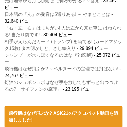
光は地球から月 (太陽) まで何秒かかる? ～答え
- 33,467
ビュー
日本語の「ん」の発音は5通りある! ～ やまとことば
-
32,640 ビュー
「右・左・右」はまちがい! 人は左から来た車に はねられ
る! 当たり前です!
- 30,404 ビュー
相手がえらんだカード (トランプ) を当てる! (カードマジッ
ク15枚) タネ明かしと、さし絵入り
- 29,894 ビュー
シャンプーが水っぽくなるのはなぜ? (図解)
- 25,072 ビュ
ー
飛行機はなぜ飛ぶか? ～ベルヌーイの定理では飛ばない!
-
24,767 ビュー
灯油のシュポシュポはなぜ手を放してもずっと出つづけ
るの?「サイフォンの原理」
- 23,195 ビュー
飛行機はなぜ飛ぶか? ASK21のアクロバット動画を追
加しました!