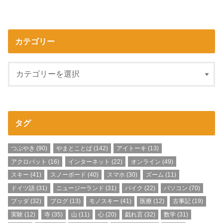
カテゴリー
タグ
つぶやき
(90)
やまとことば
(142)
アイトーキ
(13)
アクロバット
(16)
インターネット
(22)
オンライン
(49)
スキー
(41)
スノーボード
(40)
スマホ
(30)
ズーム
(11)
ドイツ語
(31)
ニュージーランド
(31)
バイク
(22)
パソコン
(70)
ブッダ
(32)
ブログ
(13)
モノスキー
(41)
医療
(12)
古事記
(19)
実験
(12)
寺
(35)
山
(11)
心
(20)
戯れ言
(32)
数学
(31)