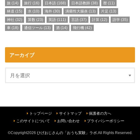
旅
(14)
旅行
(16)
日本語
(168)
日本語教師
(38)
暦
(11)
林道
(15)
水
(10)
海外
(30)
潰瘍性大腸炎
(13)
片足
(13)
神社
(32)
算数
(23)
英語
(111)
言語
(37)
計算
(12)
語学
(35)
車
(18)
通信ツール
(13)
酒
(14)
飛行機
(42)
アーカイブ
トップページ
サイトマップ
保護者の方へ
このサイトについて
お問い合わせ
プライバシーポリシー
©Copyright2026
ひげおじさんの「おうち実験」ラボ
.All Rights Reserved.