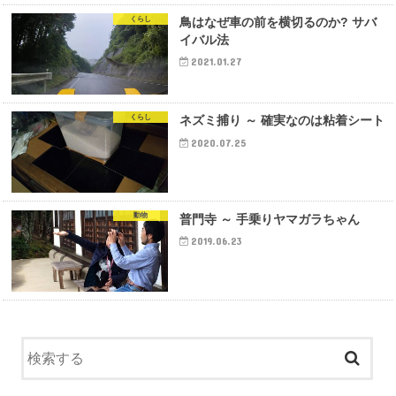
くらし
鳥はなぜ車の前を横切るのか? サバ
イバル法
2021.01.27
くらし
ネズミ捕り ～ 確実なのは粘着シート
2020.07.25
動物
普門寺 ～ 手乗りヤマガラちゃん
2019.06.23