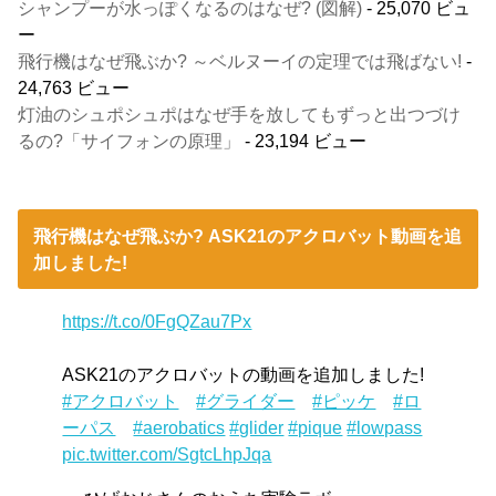
シャンプーが水っぽくなるのはなぜ? (図解)
- 25,070 ビュ
ー
飛行機はなぜ飛ぶか? ～ベルヌーイの定理では飛ばない!
-
24,763 ビュー
灯油のシュポシュポはなぜ手を放してもずっと出つづけ
るの?「サイフォンの原理」
- 23,194 ビュー
飛行機はなぜ飛ぶか? ASK21のアクロバット動画を追
加しました!
https://t.co/0FgQZau7Px
ASK21のアクロバットの動画を追加しました!
#アクロバット
#グライダー
#ピッケ
#ロ
ーパス
#aerobatics
#glider
#pique
#lowpass
pic.twitter.com/SgtcLhpJqa