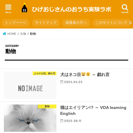
menu
search
トップページ
サイトマップ
保護者の方へ
このサイトについて
HOME
生物
動物
動物
よもやま話。戯れ言
犬はネコ目
～ 戯れ言
2024.04.25
動物
猫はエイリアン!? ～ VOA learning
English
2022.08.11