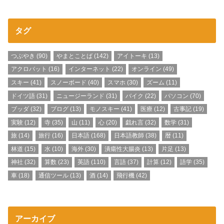
タグ
つぶやき
(90)
やまとことば
(142)
アイトーキ
(13)
アクロバット
(16)
インターネット
(22)
オンライン
(49)
スキー
(41)
スノーボード
(40)
スマホ
(30)
ズーム
(11)
ドイツ語
(31)
ニュージーランド
(31)
バイク
(22)
パソコン
(70)
ブッダ
(32)
ブログ
(13)
モノスキー
(41)
医療
(12)
古事記
(19)
実験
(12)
寺
(35)
山
(11)
心
(20)
戯れ言
(32)
数学
(31)
旅
(14)
旅行
(16)
日本語
(168)
日本語教師
(38)
暦
(11)
林道
(15)
水
(10)
海外
(30)
潰瘍性大腸炎
(13)
片足
(13)
神社
(32)
算数
(23)
英語
(110)
言語
(37)
計算
(12)
語学
(35)
車
(18)
通信ツール
(13)
酒
(14)
飛行機
(42)
アーカイブ