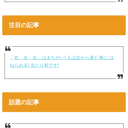
注目の記事
「右・左・右」はまちがい! 人は左から来た車に は
ねられる! 当たり前です!
話題の記事