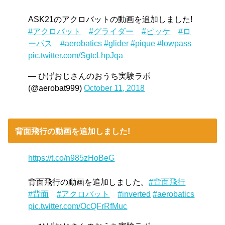
ASK21のアクロバットの動画を追加しました!
#アクロバット
#グライダー
#ピッケ
#ロ
ーパス
#aerobatics
#glider
#pique
#lowpass
pic.twitter.com/SgtcLhpJqa
— ひげおじさんのおうち実験ラボ
(@aerobat999)
October 11, 2018
背面飛行の動画を追加しました!
https://t.co/n985zHoBeG
背面飛行の動画を追加しました。
#背面飛行
#背面
#アクロバット
#inverted
#aerobatics
pic.twitter.com/OcQFrRfMuc