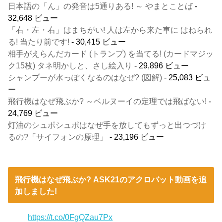
日本語の「ん」の発音は5通りある! ～ やまとことば
-
32,648 ビュー
「右・左・右」はまちがい! 人は左から来た車に はねられ
る! 当たり前です!
- 30,415 ビュー
相手がえらんだカード (トランプ) を当てる! (カードマジッ
ク15枚) タネ明かしと、さし絵入り
- 29,896 ビュー
シャンプーが水っぽくなるのはなぜ? (図解)
- 25,083 ビュ
ー
飛行機はなぜ飛ぶか? ～ベルヌーイの定理では飛ばない!
-
24,769 ビュー
灯油のシュポシュポはなぜ手を放してもずっと出つづけ
るの?「サイフォンの原理」
- 23,196 ビュー
飛行機はなぜ飛ぶか? ASK21のアクロバット動画を追
加しました!
https://t.co/0FgQZau7Px