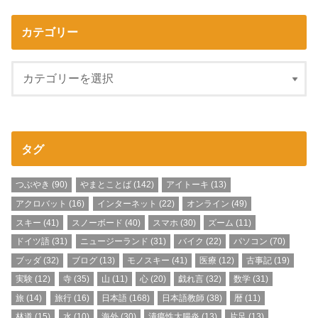
カテゴリー
タグ
つぶやき
(90)
やまとことば
(142)
アイトーキ
(13)
アクロバット
(16)
インターネット
(22)
オンライン
(49)
スキー
(41)
スノーボード
(40)
スマホ
(30)
ズーム
(11)
ドイツ語
(31)
ニュージーランド
(31)
バイク
(22)
パソコン
(70)
ブッダ
(32)
ブログ
(13)
モノスキー
(41)
医療
(12)
古事記
(19)
実験
(12)
寺
(35)
山
(11)
心
(20)
戯れ言
(32)
数学
(31)
旅
(14)
旅行
(16)
日本語
(168)
日本語教師
(38)
暦
(11)
林道
(15)
水
(10)
海外
(30)
潰瘍性大腸炎
(13)
片足
(13)