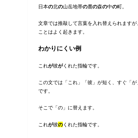
日本
の
北
の
山岳地帯
の
麓
の
森
の
中
の
町。
文章では推敲して言葉を入れ替えられますが
ことはよく起きます。
わかりにくい例
これ
が
彼
が
くれた指輪です。
この文では「これ」「彼」が短く、すぐ「が
です。
そこで「の」に替えます。
これ
が
彼
の
くれた指輪です。