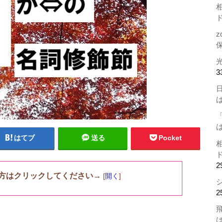
z
3
はてブ
送る
Pocket
2
方はクリックしてください→
[
開く
]
2
」