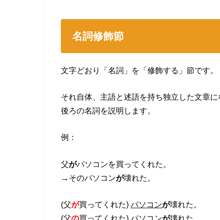
名詞修飾節
文字どおり「名詞」を「修飾する」節です。
それ自体、主語と述語を持ち独立した文章に
後ろの名詞を説明します。
例：
父
が
パソコンを買ってくれた。
→そのパソコン
が
壊れた。
(父
が
買ってくれた)
パソコン
が
壊れた。
(父
の
買ってくれた)
パソコン
が
壊れた。