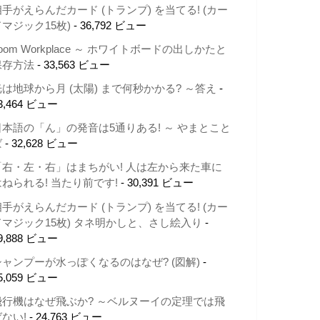
相手がえらんだカード (トランプ) を当てる! (カー
ドマジック15枚)
- 36,792 ビュー
oom Workplace ～ ホワイトボードの出しかたと
保存方法
- 33,563 ビュー
光は地球から月 (太陽) まで何秒かかる? ～答え
-
3,464 ビュー
日本語の「ん」の発音は5通りある! ～ やまとこと
ば
- 32,628 ビュー
「右・左・右」はまちがい! 人は左から来た車に
はねられる! 当たり前です!
- 30,391 ビュー
相手がえらんだカード (トランプ) を当てる! (カー
ドマジック15枚) タネ明かしと、さし絵入り
-
9,888 ビュー
シャンプーが水っぽくなるのはなぜ? (図解)
-
5,059 ビュー
飛行機はなぜ飛ぶか? ～ベルヌーイの定理では飛
ばない!
- 24,763 ビュー