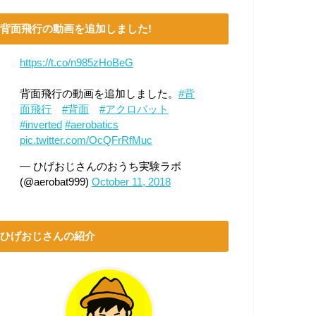
背面飛行の動画を追加しました!
https://t.co/n985zHoBeG
背面飛行の動画を追加しました。
#背
面飛行
#背面
#アクロバット
#inverted
#aerobatics
pic.twitter.com/OcQFrRfMuc
— ひげおじさんのおうち実験ラボ
(@aerobat999)
October 11, 2018
ひげおじさんの紹介