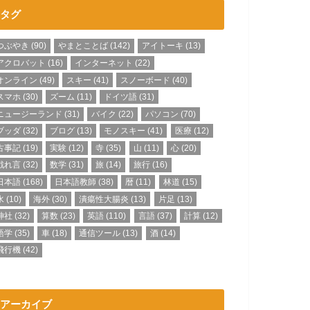
タグ
つぶやき
(90)
やまとことば
(142)
アイトーキ
(13)
アクロバット
(16)
インターネット
(22)
オンライン
(49)
スキー
(41)
スノーボード
(40)
スマホ
(30)
ズーム
(11)
ドイツ語
(31)
ニュージーランド
(31)
バイク
(22)
パソコン
(70)
ブッダ
(32)
ブログ
(13)
モノスキー
(41)
医療
(12)
古事記
(19)
実験
(12)
寺
(35)
山
(11)
心
(20)
戯れ言
(32)
数学
(31)
旅
(14)
旅行
(16)
日本語
(168)
日本語教師
(38)
暦
(11)
林道
(15)
水
(10)
海外
(30)
潰瘍性大腸炎
(13)
片足
(13)
神社
(32)
算数
(23)
英語
(110)
言語
(37)
計算
(12)
語学
(35)
車
(18)
通信ツール
(13)
酒
(14)
飛行機
(42)
アーカイブ