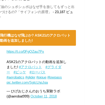
灯油のシュポシュポはなぜ手を放してもずっと出
つづけるの?「サイフォンの原理」
- 23,187 ビュ
ー
飛行機はなぜ飛ぶか? ASK21のアクロバット
動画を追加しました!
https://t.co/0FgQZau7Px
ASK21のアクロバットの動画を追加し
ました!
#アクロバット
#グライダ
ー
#ピッケ
#ローパス
#aerobatics
#glider
#pique
#lowpass
pic.twitter.com/SgtcLhpJqa
— ひげおじさんのおうち実験ラボ
(@aerobat999)
October 11, 2018