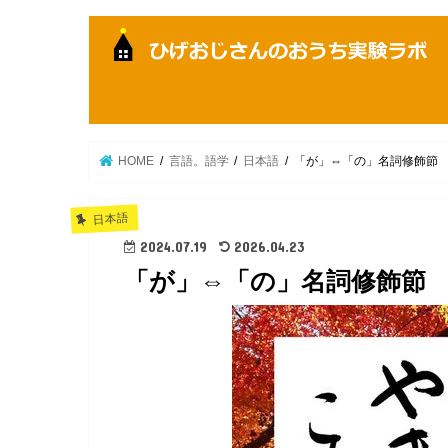
HOME
言語。語学
日本語
「が」⇔「の」名詞修飾節
日本語
2024.07.19
2026.04.23
「が」⇔「の」名詞修飾節