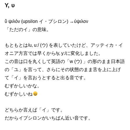
Υ, υ
ὒ ψιλόν (upsilon イ・プシロン) →ύψιλον
「ただのイ」の意味。
もともとは/u, uː/ (ウ) を表していたけど、アッティカ・イ
オニア方言では早くから/y, yː/に変化しました。
この音は口を丸くして英語の「w (ウ) 」の形のまま日本語
の「ユ」を言って、さらにその状態のまま舌を上に上げ
て「イ」を言おうとすると出る音です。
むずかしいかな。
むずかしいね
どちらか言えば「イ」です。
だからイプシロンがいちばん近い音です。