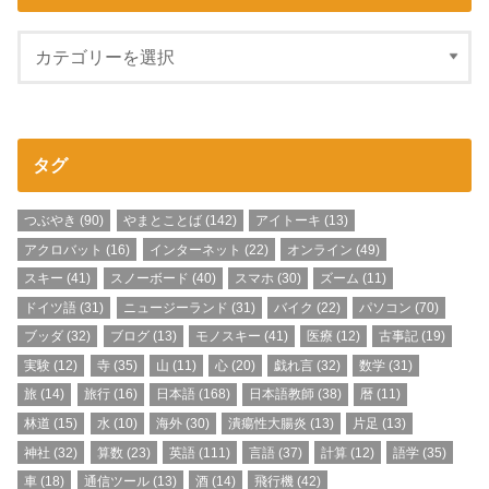
タグ
つぶやき
(90)
やまとことば
(142)
アイトーキ
(13)
アクロバット
(16)
インターネット
(22)
オンライン
(49)
スキー
(41)
スノーボード
(40)
スマホ
(30)
ズーム
(11)
ドイツ語
(31)
ニュージーランド
(31)
バイク
(22)
パソコン
(70)
ブッダ
(32)
ブログ
(13)
モノスキー
(41)
医療
(12)
古事記
(19)
実験
(12)
寺
(35)
山
(11)
心
(20)
戯れ言
(32)
数学
(31)
旅
(14)
旅行
(16)
日本語
(168)
日本語教師
(38)
暦
(11)
林道
(15)
水
(10)
海外
(30)
潰瘍性大腸炎
(13)
片足
(13)
神社
(32)
算数
(23)
英語
(111)
言語
(37)
計算
(12)
語学
(35)
車
(18)
通信ツール
(13)
酒
(14)
飛行機
(42)