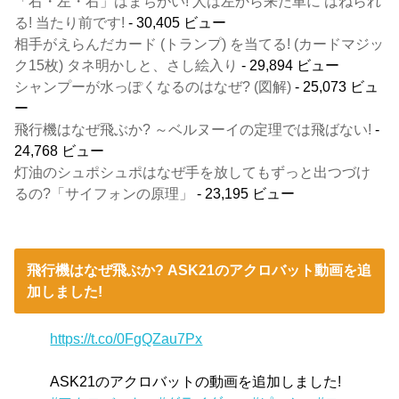
「右・左・右」はまちがい! 人は左から来た車に はねられ
る! 当たり前です!
- 30,405 ビュー
相手がえらんだカード (トランプ) を当てる! (カードマジッ
ク15枚) タネ明かしと、さし絵入り
- 29,894 ビュー
シャンプーが水っぽくなるのはなぜ? (図解)
- 25,073 ビュ
ー
飛行機はなぜ飛ぶか? ～ベルヌーイの定理では飛ばない!
-
24,768 ビュー
灯油のシュポシュポはなぜ手を放してもずっと出つづけ
るの?「サイフォンの原理」
- 23,195 ビュー
飛行機はなぜ飛ぶか? ASK21のアクロバット動画を追
加しました!
https://t.co/0FgQZau7Px
ASK21のアクロバットの動画を追加しました!