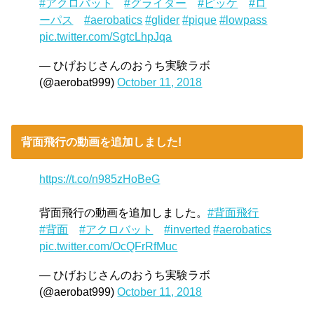
#アクロバット
#グライダー
#ピッケ
#ロ
ーパス
#aerobatics
#glider
#pique
#lowpass
pic.twitter.com/SgtcLhpJqa
— ひげおじさんのおうち実験ラボ
(@aerobat999)
October 11, 2018
背面飛行の動画を追加しました!
https://t.co/n985zHoBeG
背面飛行の動画を追加しました。
#背面飛行
#背面
#アクロバット
#inverted
#aerobatics
pic.twitter.com/OcQFrRfMuc
— ひげおじさんのおうち実験ラボ
(@aerobat999)
October 11, 2018