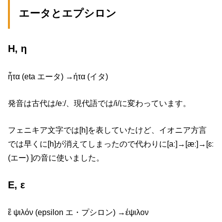
エータとエプシロン
Η, η
ἦτα (eta エータ) →ήτα (イタ)
発音は古代は/eː/、現代語では/i/に変わっています。
フェニキア文字では[h]を表していたけど、イオニア方言
では早くに[h]が消えてしまったので代わりに[aː]→[æː]→[ɛː
(エー) ]の音に使いました。
Ε, ε
ἒ ψιλόν (epsilon エ・プシロン) →έψιλον