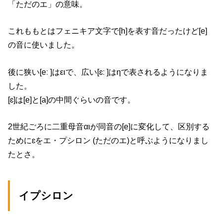
「ただのエ」の意味。
これももとはフェニキア文字で[h]を表す音だったけど[e]
の音に使いました。
後に狭い[eː ]はειで、広い[ɛː ]はηで表されるようになりま
した。
[ɛ]は[e]と[a]の中間ぐらいの音です。
2世紀ごろに二重母音αιが同音の[e]に変化して、区別する
ためにɛをエ・プシロン (ただのエ)と呼ぶようになりまし
たとさ。
イプシロン