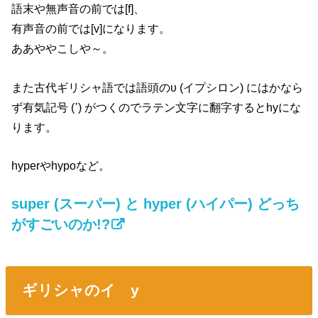
語末や無声音の前では[f]、
有声音の前では[v]になります。
ああややこしや～。
また古代ギリシャ語では語頭のυ (イプシロン) にはかなら
ず有気記号 (῾) がつくのでラテン文字に翻字するとhyにな
ります。
hyperやhypoなど。
super (スーパー) と hyper (ハイパー) どっち
がすごいのか!?
ギリシャのイ y