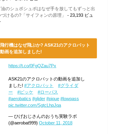
灯油のシュポシュポはなぜ手を放してもずっと出
つづけるの?「サイフォンの原理」
- 23,193 ビュ
ー
飛行機はなぜ飛ぶか? ASK21のアクロバット
動画を追加しました!
https://t.co/0FgQZau7Px
ASK21のアクロバットの動画を追加し
ました!
#アクロバット
#グライダ
ー
#ピッケ
#ローパス
#aerobatics
#glider
#pique
#lowpass
pic.twitter.com/SgtcLhpJqa
— ひげおじさんのおうち実験ラボ
(@aerobat999)
October 11, 2018