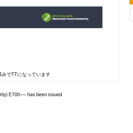
済みでTTになっています
rity) E700—- has been issued