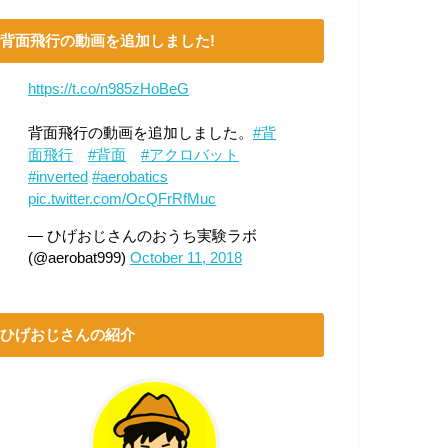
背面飛行の動画を追加しました!
https://t.co/n985zHoBeG
背面飛行の動画を追加しました。
#背
面飛行
#背面
#アクロバット
#inverted
#aerobatics
pic.twitter.com/OcQFrRfMuc
— ひげおじさんのおうち実験ラボ
(@aerobat999)
October 11, 2018
ひげおじさんの紹介