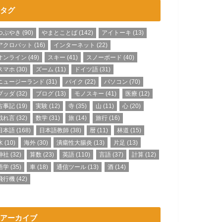
タグ
つぶやき
(90)
やまとことば
(142)
アイトーキ
(13)
アクロバット
(16)
インターネット
(22)
オンライン
(49)
スキー
(41)
スノーボード
(40)
スマホ
(30)
ズーム
(11)
ドイツ語
(31)
ニュージーランド
(31)
バイク
(22)
パソコン
(70)
ブッダ
(32)
ブログ
(13)
モノスキー
(41)
医療
(12)
古事記
(19)
実験
(12)
寺
(35)
山
(11)
心
(20)
戯れ言
(32)
数学
(31)
旅
(14)
旅行
(16)
日本語
(168)
日本語教師
(38)
暦
(11)
林道
(15)
水
(10)
海外
(30)
潰瘍性大腸炎
(13)
片足
(13)
神社
(32)
算数
(23)
英語
(110)
言語
(37)
計算
(12)
語学
(35)
車
(18)
通信ツール
(13)
酒
(14)
飛行機
(42)
アーカイブ