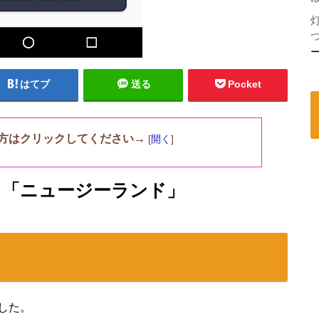
はてブ
送る
Pocket
方はクリックしてください→
[
開く
]
a」「ニュージーランド」
した。