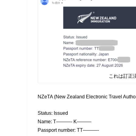
これは訂正
NZeTA (New Zealand Electronic Travel Autho
Status: Issued
Name: T———- K———
Passport number: TT———-