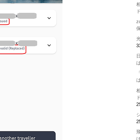
z
3
2
2