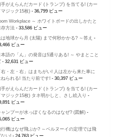
相手がえらんだカード (トランプ) を当てる! (カー
ドマジック15枚)
- 36,799 ビュー
oom Workplace ～ ホワイトボードの出しかたと
保存方法
- 33,586 ビュー
光は地球から月 (太陽) まで何秒かかる? ～答え
-
3,466 ビュー
日本語の「ん」の発音は5通りある! ～ やまとこと
ば
- 32,631 ビュー
「右・左・右」はまちがい! 人は左から来た車に
はねられる! 当たり前です!
- 30,397 ビュー
相手がえらんだカード (トランプ) を当てる! (カー
ドマジック15枚) タネ明かしと、さし絵入り
-
9,891 ビュー
シャンプーが水っぽくなるのはなぜ? (図解)
-
5,065 ビュー
飛行機はなぜ飛ぶか? ～ベルヌーイの定理では飛
ばない!
- 24,763 ビュー