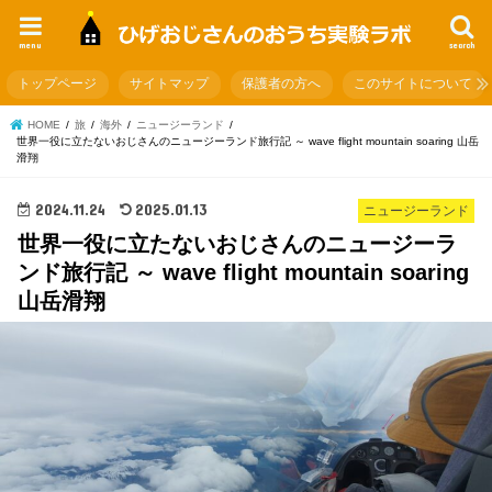
menu
search
トップページ
サイトマップ
保護者の方へ
このサイトについて
HOME
旅
海外
ニュージーランド
世界一役に立たないおじさんのニュージーランド旅行記 ～ wave flight mountain soaring 山岳
滑翔
2024.11.24
2025.01.13
ニュージーランド
世界一役に立たないおじさんのニュージーラ
ンド旅行記 ～ wave flight mountain soaring
山岳滑翔