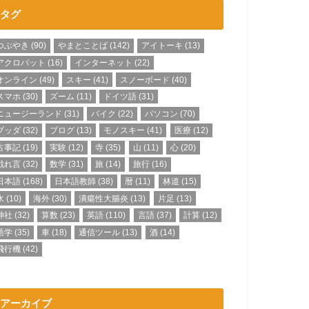
タグ
つぶやき
(90)
やまとことば
(142)
アイトーキ
(13)
アクロバット
(16)
インターネット
(22)
オンライン
(49)
スキー
(41)
スノーボード
(40)
スマホ
(30)
ズーム
(11)
ドイツ語
(31)
ニュージーランド
(31)
バイク
(22)
パソコン
(70)
ブッダ
(32)
ブログ
(13)
モノスキー
(41)
医療
(12)
古事記
(19)
実験
(12)
寺
(35)
山
(11)
心
(20)
戯れ言
(32)
数学
(31)
旅
(14)
旅行
(16)
日本語
(168)
日本語教師
(38)
暦
(11)
林道
(15)
水
(10)
海外
(30)
潰瘍性大腸炎
(13)
片足
(13)
神社
(32)
算数
(23)
英語
(110)
言語
(37)
計算
(12)
語学
(35)
車
(18)
通信ツール
(13)
酒
(14)
飛行機
(42)
アーカイブ