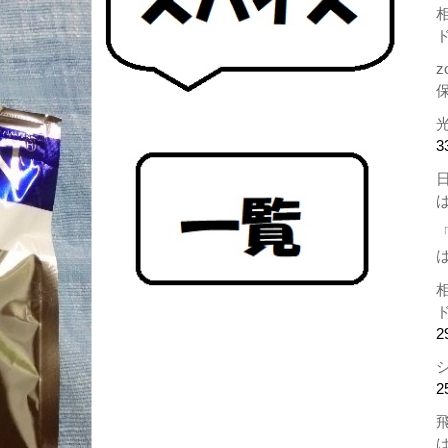
z
3
2
2