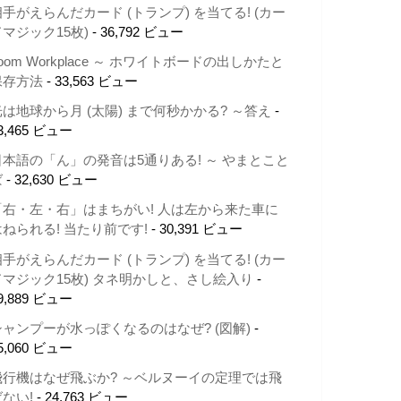
相手がえらんだカード (トランプ) を当てる! (カー
ドマジック15枚)
- 36,792 ビュー
oom Workplace ～ ホワイトボードの出しかたと
保存方法
- 33,563 ビュー
光は地球から月 (太陽) まで何秒かかる? ～答え
-
3,465 ビュー
日本語の「ん」の発音は5通りある! ～ やまとこと
ば
- 32,630 ビュー
「右・左・右」はまちがい! 人は左から来た車に
はねられる! 当たり前です!
- 30,391 ビュー
相手がえらんだカード (トランプ) を当てる! (カー
ドマジック15枚) タネ明かしと、さし絵入り
-
9,889 ビュー
シャンプーが水っぽくなるのはなぜ? (図解)
-
5,060 ビュー
飛行機はなぜ飛ぶか? ～ベルヌーイの定理では飛
ばない!
- 24,763 ビュー