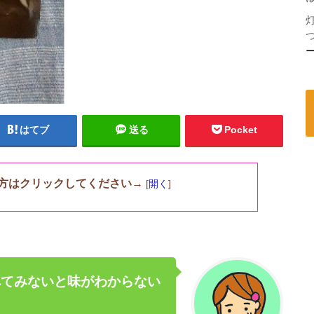
はてブ
送る
Pocket
方はクリックしてください→
[
開く
]
べてみないと味がわからない