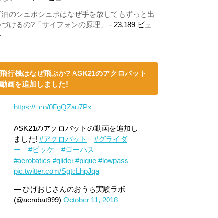
灯油のシュポシュポはなぜ手を放してもずっと出
つづけるの?「サイフォンの原理」
- 23,189 ビュ
ー
飛行機はなぜ飛ぶか? ASK21のアクロバット
動画を追加しました!
https://t.co/0FgQZau7Px
ASK21のアクロバットの動画を追加し
ました!
#アクロバット
#グライダ
ー
#ピッケ
#ローパス
#aerobatics
#glider
#pique
#lowpass
pic.twitter.com/SgtcLhpJqa
— ひげおじさんのおうち実験ラボ
(@aerobat999)
October 11, 2018