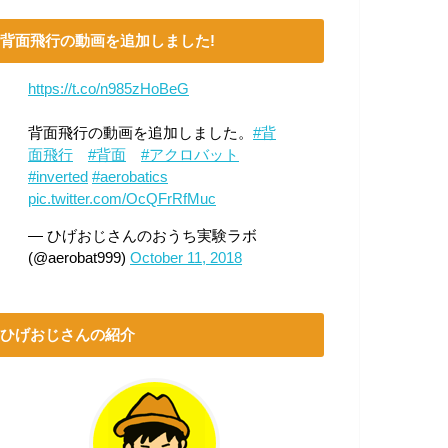
背面飛行の動画を追加しました!
https://t.co/n985zHoBeG
背面飛行の動画を追加しました。
#背
面飛行
#背面
#アクロバット
#inverted
#aerobatics
pic.twitter.com/OcQFrRfMuc
— ひげおじさんのおうち実験ラボ
(@aerobat999)
October 11, 2018
ひげおじさんの紹介