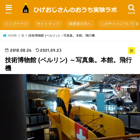
menu
search
トップページ
サイトマップ
保護者の方へ
このサイトについて
HOME
旅
技術博物館 (ベルリン) ～写真集。本館。飛行機
2018.08.26
2021.09.23
旅
技術博物館 (ベルリン) ～写真集。本館。飛行
機