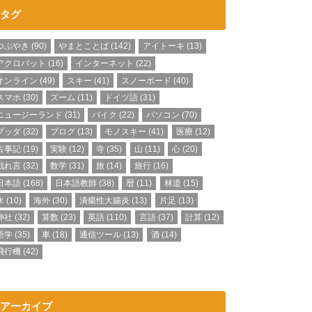
タグ
つぶやき
(90)
やまとことば
(142)
アイトーキ
(13)
アクロバット
(16)
インターネット
(22)
オンライン
(49)
スキー
(41)
スノーボード
(40)
スマホ
(30)
ズーム
(11)
ドイツ語
(31)
ニュージーランド
(31)
バイク
(22)
パソコン
(70)
ブッダ
(32)
ブログ
(13)
モノスキー
(41)
医療
(12)
古事記
(19)
実験
(12)
寺
(35)
山
(11)
心
(20)
戯れ言
(32)
数学
(31)
旅
(14)
旅行
(16)
日本語
(168)
日本語教師
(38)
暦
(11)
林道
(15)
水
(10)
海外
(30)
潰瘍性大腸炎
(13)
片足
(13)
神社
(32)
算数
(23)
英語
(110)
言語
(37)
計算
(12)
語学
(35)
車
(18)
通信ツール
(13)
酒
(14)
飛行機
(42)
アーカイブ