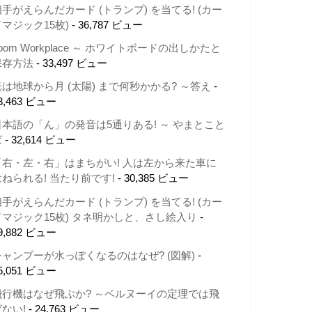
相手がえらんだカード (トランプ) を当てる! (カー
ドマジック15枚)
- 36,787 ビュー
oom Workplace ～ ホワイトボードの出しかたと
保存方法
- 33,497 ビュー
光は地球から月 (太陽) まで何秒かかる? ～答え
-
3,463 ビュー
日本語の「ん」の発音は5通りある! ～ やまとこと
ば
- 32,614 ビュー
「右・左・右」はまちがい! 人は左から来た車に
はねられる! 当たり前です!
- 30,385 ビュー
相手がえらんだカード (トランプ) を当てる! (カー
ドマジック15枚) タネ明かしと、さし絵入り
-
9,882 ビュー
シャンプーが水っぽくなるのはなぜ? (図解)
-
5,051 ビュー
飛行機はなぜ飛ぶか? ～ベルヌーイの定理では飛
ばない!
- 24,763 ビュー