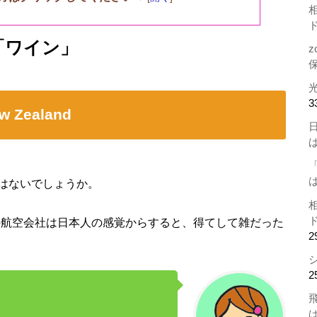
「ワイン」
z
3
Zealand
はないでしょうか。
 の航空会社は日本人の感覚からすると、得てして雑だった
2
2