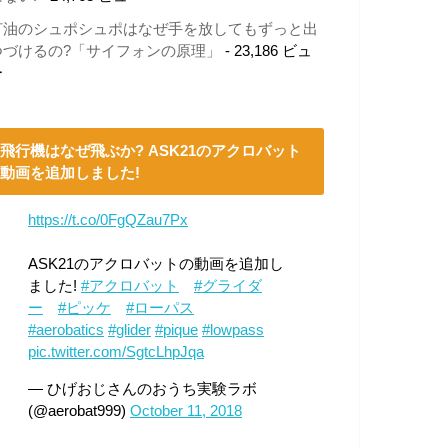
灯油のシュポシュポはなぜ手を放してもずっと出
つづけるの?「サイフォンの原理」
- 23,186 ビュ
ー
飛行機はなぜ飛ぶか? ASK21のアクロバット
動画を追加しました!
https://t.co/0FgQZau7Px
ASK21のアクロバットの動画を追加し
ました!
#アクロバット
#グライダ
ー
#ピッケ
#ローパス
#aerobatics
#glider
#pique
#lowpass
pic.twitter.com/SgtcLhpJqa
— ひげおじさんのおうち実験ラボ
(@aerobat999)
October 11, 2018