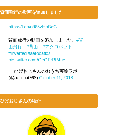
背面飛行の動画を追加しました!
https://t.co/n985zHoBeG
背面飛行の動画を追加しました。
#背
面飛行
#背面
#アクロバット
#inverted
#aerobatics
pic.twitter.com/OcQFrRfMuc
— ひげおじさんのおうち実験ラボ
(@aerobat999)
October 11, 2018
ひげおじさんの紹介