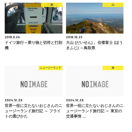
旅
山
2018.8.26
2018.10.23
ドイツ旅行～乗り物と切符と打刻
大山 (だいせん) 。伯耆富士 (ほう
機
きふじ) ～鳥取県
ニュージーランド
旅
2024.12.28
2024.12.28
世界一役に立たないおじさんのニ
世界一役に立たないおじさんのニ
ュージーランド旅行記 ～ フライ
ュージーランド旅行記 ～ 東京の
トの選びかた
交通事情 …