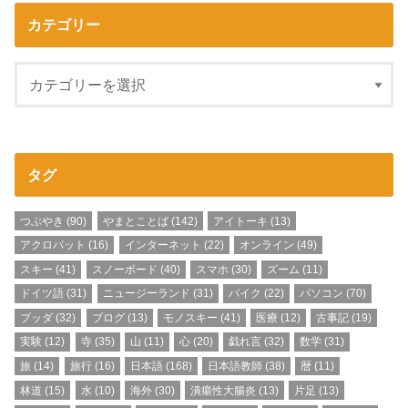
カテゴリー
タグ
つぶやき
(90)
やまとことば
(142)
アイトーキ
(13)
アクロバット
(16)
インターネット
(22)
オンライン
(49)
スキー
(41)
スノーボード
(40)
スマホ
(30)
ズーム
(11)
ドイツ語
(31)
ニュージーランド
(31)
バイク
(22)
パソコン
(70)
ブッダ
(32)
ブログ
(13)
モノスキー
(41)
医療
(12)
古事記
(19)
実験
(12)
寺
(35)
山
(11)
心
(20)
戯れ言
(32)
数学
(31)
旅
(14)
旅行
(16)
日本語
(168)
日本語教師
(38)
暦
(11)
林道
(15)
水
(10)
海外
(30)
潰瘍性大腸炎
(13)
片足
(13)