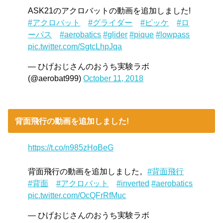
ASK21のアクロバットの動画を追加しました!
#アクロバット
#グライダー
#ピッケ
#ロ
ーパス
#aerobatics
#glider
#pique
#lowpass
pic.twitter.com/SgtcLhpJqa
— ひげおじさんのおうち実験ラボ
(@aerobat999)
October 11, 2018
背面飛行の動画を追加しました!
https://t.co/n985zHoBeG
背面飛行の動画を追加しました。
#背面飛行
#背面
#アクロバット
#inverted
#aerobatics
pic.twitter.com/OcQFrRfMuc
— ひげおじさんのおうち実験ラボ