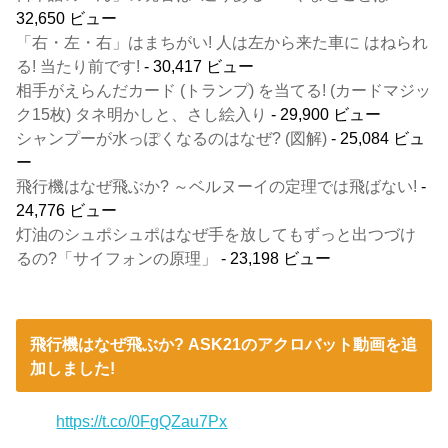
32,650 ビュー
「右・左・右」はまちがい! 人は左から来た車に はねられ
る! 当たり前です!
- 30,417 ビュー
相手がえらんだカード (トランプ) を当てる! (カードマジッ
ク15枚) タネ明かしと、さし絵入り
- 29,900 ビュー
シャンプーが水っぽくなるのはなぜ? (図解)
- 25,084 ビュ
ー
飛行機はなぜ飛ぶか? ～ベルヌーイの定理では飛ばない!
-
24,776 ビュー
灯油のシュポシュポはなぜ手を放してもずっと出つづけ
るの?「サイフォンの原理」
- 23,198 ビュー
飛行機はなぜ飛ぶか? ASK21のアクロバット動画を追
加しました!
https://t.co/0FgQZau7Px