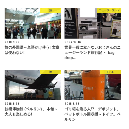
旅
ニュージーランド
2018.9.22
2024.12.14
旅の外国語～単語だけ使う! 文章
世界一役に立たないおじさんのニ
は使わない!
ュージーランド旅行記 ～ bag
drop…
旅
くらし
2018.8.26
2018.8.28
技術博物館 (ベルリン) 。本館～
ゴミ箱を漁る人!? デポジット、
大人も楽しめる!
ペットボトル回収機～ドイツ。ベ
ルリン