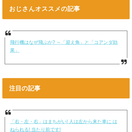
おじさんオススメの記事
飛行機はなぜ飛ぶか? ～「迎え角」と「コアンダ効
果」
注目の記事
「右・左・右」はまちがい! 人は左から来た車に は
ねられる! 当たり前です!