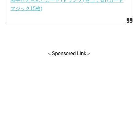
相手がえらんだカード (トランプ) を当てる! (カード
マジック15枚)
＜Sponsored Link＞