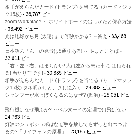
相手がえらんだカード (トランプ) を当てる! (カードマジッ
ク15枚)
- 36,787 ビュー
zoom Workplace ～ ホワイトボードの出しかたと保存方法
- 33,492 ビュー
光は地球から月 (太陽) まで何秒かかる? ～答え
- 33,463
ビュー
日本語の「ん」の発音は5通りある! ～ やまとことば
-
32,611 ビュー
「右・左・右」はまちがい! 人は左から来た車に はねられ
る! 当たり前です!
- 30,385 ビュー
相手がえらんだカード (トランプ) を当てる! (カードマジッ
ク15枚) タネ明かしと、さし絵入り
- 29,882 ビュー
シャンプーが水っぽくなるのはなぜ? (図解)
- 25,051 ビュ
ー
飛行機はなぜ飛ぶか? ～ベルヌーイの定理では飛ばない!
-
24,763 ビュー
灯油のシュポシュポはなぜ手を放してもずっと出つづけ
るの?「サイフォンの原理」
- 23,185 ビュー