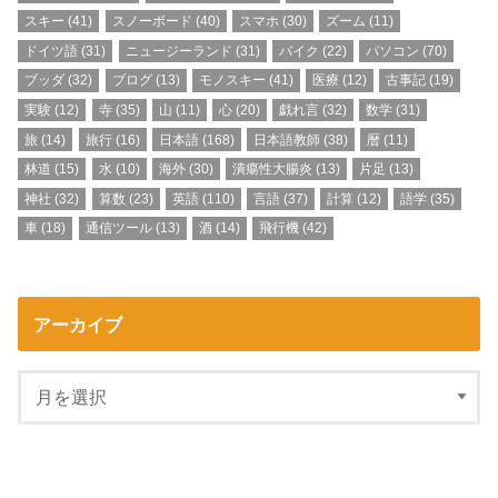
スキー
(41)
スノーボード
(40)
スマホ
(30)
ズーム
(11)
ドイツ語
(31)
ニュージーランド
(31)
バイク
(22)
パソコン
(70)
ブッダ
(32)
ブログ
(13)
モノスキー
(41)
医療
(12)
古事記
(19)
実験
(12)
寺
(35)
山
(11)
心
(20)
戯れ言
(32)
数学
(31)
旅
(14)
旅行
(16)
日本語
(168)
日本語教師
(38)
暦
(11)
林道
(15)
水
(10)
海外
(30)
潰瘍性大腸炎
(13)
片足
(13)
神社
(32)
算数
(23)
英語
(110)
言語
(37)
計算
(12)
語学
(35)
車
(18)
通信ツール
(13)
酒
(14)
飛行機
(42)
アーカイブ