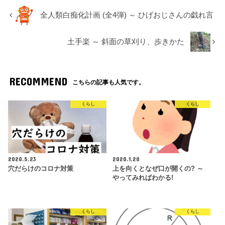
全人類白痴化計画 (全4弾) ～ ひげおじさんの戯れ言
土手楽 ～ 斜面の草刈り、歩きかた
RECOMMEND
こちらの記事も人気です。
くらし
くらし
2020.5.23
2020.1.20
穴だらけのコロナ対策
上を向くとなぜ口が開くの? ～
やってみればわかる!
くらし
くらし