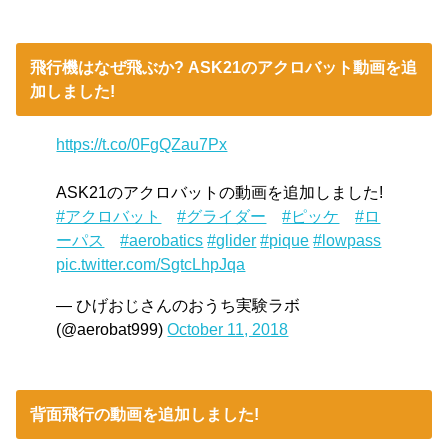
飛行機はなぜ飛ぶか? ASK21のアクロバット動画を追
加しました!
https://t.co/0FgQZau7Px
ASK21のアクロバットの動画を追加しました!
#アクロバット
#グライダー
#ピッケ
#ロ
ーパス
#aerobatics
#glider
#pique
#lowpass
pic.twitter.com/SgtcLhpJqa
— ひげおじさんのおうち実験ラボ
(@aerobat999)
October 11, 2018
背面飛行の動画を追加しました!