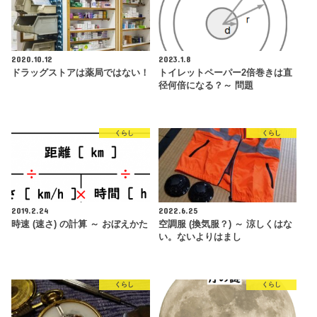
2020.10.12
2023.1.8
ドラッグストアは薬局ではない！
トイレットペーパー2倍巻きは直
径何倍になる？～ 問題
くらし
くらし
2019.2.24
2022.6.25
時速 (速さ) の計算 ～ おぼえかた
空調服 (換気服？) ～ 涼しくはな
い。ないよりはまし
くらし
くらし