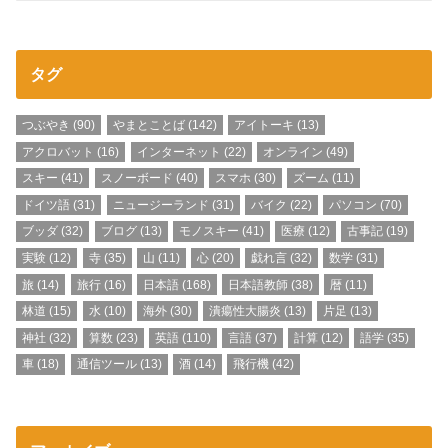
タグ
つぶやき
(90)
やまとことば
(142)
アイトーキ
(13)
アクロバット
(16)
インターネット
(22)
オンライン
(49)
スキー
(41)
スノーボード
(40)
スマホ
(30)
ズーム
(11)
ドイツ語
(31)
ニュージーランド
(31)
バイク
(22)
パソコン
(70)
ブッダ
(32)
ブログ
(13)
モノスキー
(41)
医療
(12)
古事記
(19)
実験
(12)
寺
(35)
山
(11)
心
(20)
戯れ言
(32)
数学
(31)
旅
(14)
旅行
(16)
日本語
(168)
日本語教師
(38)
暦
(11)
林道
(15)
水
(10)
海外
(30)
潰瘍性大腸炎
(13)
片足
(13)
神社
(32)
算数
(23)
英語
(110)
言語
(37)
計算
(12)
語学
(35)
車
(18)
通信ツール
(13)
酒
(14)
飛行機
(42)