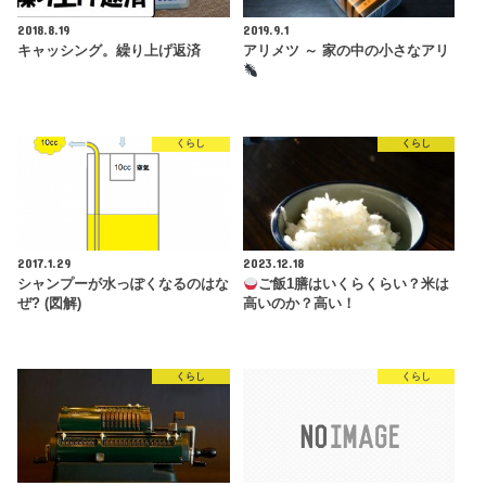
2018.8.19
2019.9.1
キャッシング。繰り上げ返済
アリメツ ～ 家の中の小さなアリ
くらし
くらし
2017.1.29
2023.12.18
シャンプーが水っぽくなるのはな
ご飯1膳はいくらくらい？米は
ぜ? (図解)
高いのか？高い！
くらし
くらし