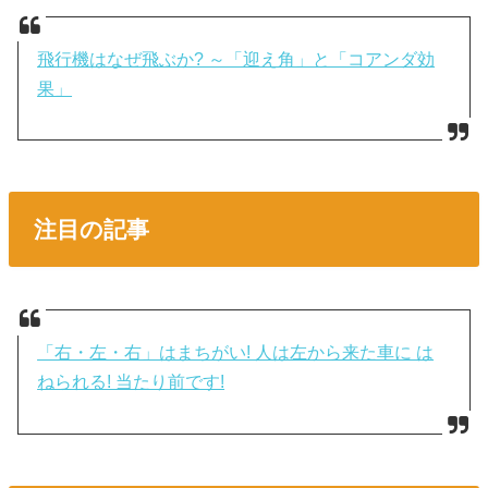
飛行機はなぜ飛ぶか? ～「迎え角」と「コアンダ効
果」
注目の記事
「右・左・右」はまちがい! 人は左から来た車に は
ねられる! 当たり前です!