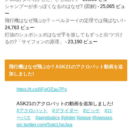
シャンプーが水っぽくなるのはなぜ? (図解)
- 25,065 ビュ
ー
飛行機はなぜ飛ぶか? ～ベルヌーイの定理では飛ばない!
-
24,763 ビュー
灯油のシュポシュポはなぜ手を放してもずっと出つづけ
るの?「サイフォンの原理」
- 23,190 ビュー
飛行機はなぜ飛ぶか? ASK21のアクロバット動画を追
加しました!
https://t.co/0FgQZau7Px
ASK21のアクロバットの動画を追加しました!
#アクロバット
#グライダー
#ピッケ
#ロ
ーパス
#aerobatics
#glider
#pique
#lowpass
pic.twitter.com/SgtcLhpJqa