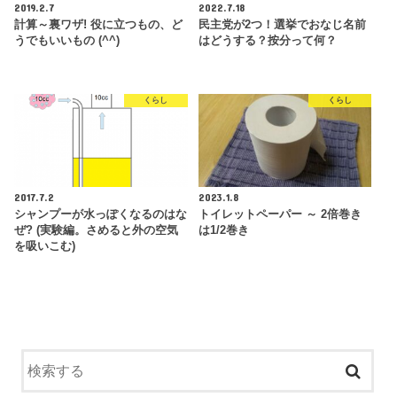
2019.2.7
2022.7.18
計算～裏ワザ! 役に立つもの、ど
民主党が2つ！選挙でおなじ名前
うでもいいもの (^^)
はどうする？按分って何？
くらし
くらし
2017.7.2
2023.1.8
シャンプーが水っぽくなるのはな
トイレットペーパー ～ 2倍巻き
ぜ? (実験編。さめると外の空気
は1/2巻き
を吸いこむ)