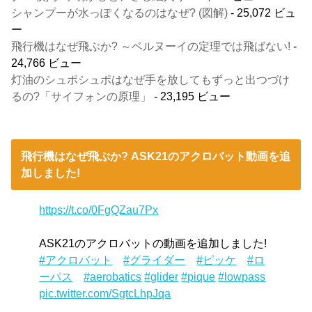
シャンプーが水っぽくなるのはなぜ? (図解)
- 25,072 ビュ
ー
飛行機はなぜ飛ぶか? ～ベルヌーイの定理では飛ばない!
-
24,766 ビュー
灯油のシュポシュポはなぜ手を放してもずっと出つづけ
るの?「サイフォンの原理」
- 23,195 ビュー
飛行機はなぜ飛ぶか? ASK21のアクロバット動画を追
加しました!
https://t.co/0FgQZau7Px
ASK21のアクロバットの動画を追加しました!
#アクロバット
#グライダー
#ピッケ
#ロ
ーパス
#aerobatics
#glider
#pique
#lowpass
pic.twitter.com/SgtcLhpJqa