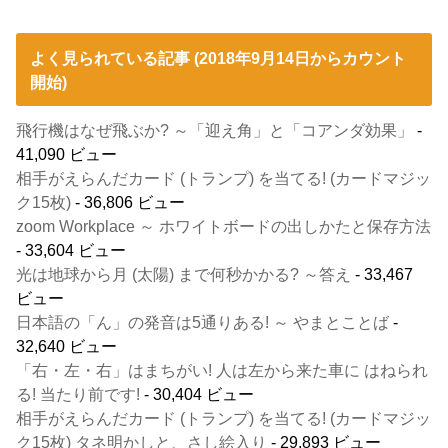
よく見られている記事 (2018年9月14日からカウント
開始)
飛行機はなぜ飛ぶか? ～「迎え角」と「コアンダ効果」
-
41,090 ビュー
相手がえらんだカード (トランプ) を当てる! (カードマジッ
ク15枚)
- 36,806 ビュー
zoom Workplace ～ ホワイトボードの出しかたと保存方法
- 33,604 ビュー
光は地球から月 (太陽) まで何秒かかる? ～答え
- 33,467
ビュー
日本語の「ん」の発音は5通りある! ～ やまとことば
-
32,640 ビュー
「右・左・右」はまちがい! 人は左から来た車に はねられ
る! 当たり前です!
- 30,404 ビュー
相手がえらんだカード (トランプ) を当てる! (カードマジッ
ク15枚) タネ明かしと、さし絵入り
- 29,893 ビュー