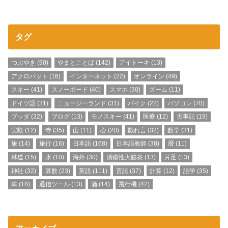
タグ
つぶやき
(90)
やまとことば
(142)
アイトーキ
(13)
アクロバット
(16)
インターネット
(22)
オンライン
(49)
スキー
(41)
スノーボード
(40)
スマホ
(30)
ズーム
(11)
ドイツ語
(31)
ニュージーランド
(31)
バイク
(22)
パソコン
(70)
ブッダ
(32)
ブログ
(13)
モノスキー
(41)
医療
(12)
古事記
(19)
実験
(12)
寺
(35)
山
(11)
心
(20)
戯れ言
(32)
数学
(31)
旅
(14)
旅行
(16)
日本語
(168)
日本語教師
(38)
暦
(11)
林道
(15)
水
(10)
海外
(30)
潰瘍性大腸炎
(13)
片足
(13)
神社
(32)
算数
(23)
英語
(111)
言語
(37)
計算
(12)
語学
(35)
車
(18)
通信ツール
(13)
酒
(14)
飛行機
(42)