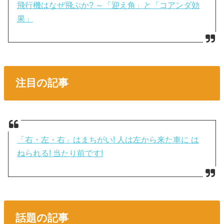
飛行機はなぜ飛ぶか? ～「迎え角」と「コアンダ効
果」
注目の記事
「右・左・右」はまちがい! 人は左から来た車に は
ねられる! 当たり前です!
話題の記事