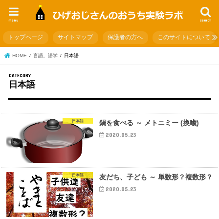
menu
search
トップページ
サイトマップ
保護者の方へ
このサイトについて
HOME
言語。語学
日本語
日本語
日本語
鍋を食べる ～ メトニミー (換喩)
2020.05.23
日本語
友だち、子ども ～ 単数形？複数形？
2020.05.23