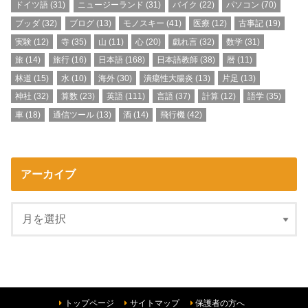
ドイツ語
(31)
ニュージーランド
(31)
バイク
(22)
パソコン
(70)
ブッダ
(32)
ブログ
(13)
モノスキー
(41)
医療
(12)
古事記
(19)
実験
(12)
寺
(35)
山
(11)
心
(20)
戯れ言
(32)
数学
(31)
旅
(14)
旅行
(16)
日本語
(168)
日本語教師
(38)
暦
(11)
林道
(15)
水
(10)
海外
(30)
潰瘍性大腸炎
(13)
片足
(13)
神社
(32)
算数
(23)
英語
(111)
言語
(37)
計算
(12)
語学
(35)
車
(18)
通信ツール
(13)
酒
(14)
飛行機
(42)
アーカイブ
トップページ
サイトマップ
保護者の方へ