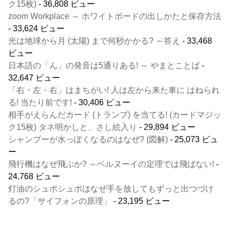
ク15枚)
- 36,808 ビュー
zoom Workplace ～ ホワイトボードの出しかたと保存方法
- 33,624 ビュー
光は地球から月 (太陽) まで何秒かかる? ～答え
- 33,468
ビュー
日本語の「ん」の発音は5通りある! ～ やまとことば
-
32,647 ビュー
「右・左・右」はまちがい! 人は左から来た車に はねられ
る! 当たり前です!
- 30,406 ビュー
相手がえらんだカード (トランプ) を当てる! (カードマジッ
ク15枚) タネ明かしと、さし絵入り
- 29,894 ビュー
シャンプーが水っぽくなるのはなぜ? (図解)
- 25,073 ビュ
ー
飛行機はなぜ飛ぶか? ～ベルヌーイの定理では飛ばない!
-
24,768 ビュー
灯油のシュポシュポはなぜ手を放してもずっと出つづけ
るの?「サイフォンの原理」
- 23,195 ビュー