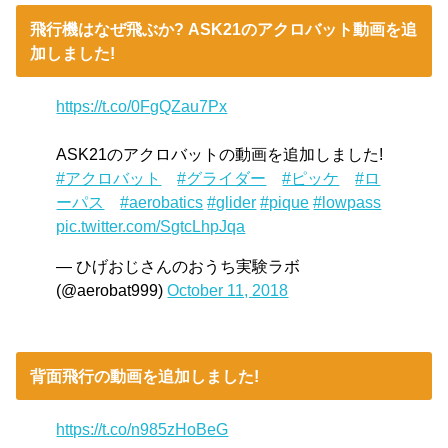
飛行機はなぜ飛ぶか? ASK21のアクロバット動画を追
加しました!
https://t.co/0FgQZau7Px
ASK21のアクロバットの動画を追加しました!
#アクロバット
#グライダー
#ピッケ
#ロ
ーパス
#aerobatics
#glider
#pique
#lowpass
pic.twitter.com/SgtcLhpJqa
— ひげおじさんのおうち実験ラボ
(@aerobat999)
October 11, 2018
背面飛行の動画を追加しました!
https://t.co/n985zHoBeG