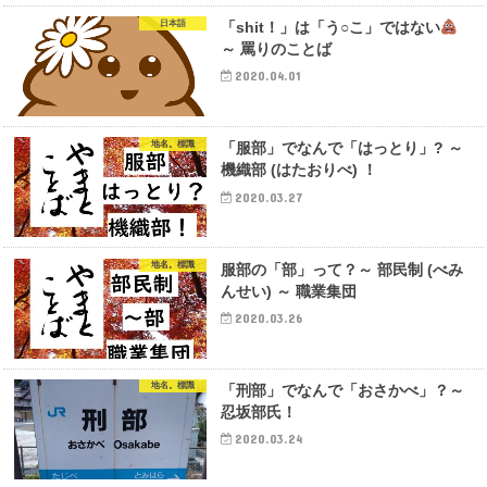
日本語
「shit！」は「う○こ」ではない
～ 罵りのことば
2020.04.01
地名。標識
「服部」でなんで「はっとり」? ～
機織部 (はたおりべ) ！
2020.03.27
地名。標識
服部の「部」って？～ 部民制 (べみ
んせい) ～ 職業集団
2020.03.26
地名。標識
「刑部」でなんで「おさかべ」？～
忍坂部氏！
2020.03.24