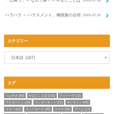
「仕舞う」～ なんで舞？～ やまとことば
2026.07.26
ハラハラ ～ ハラスメント。俺様族の台頭
2026.07.25
カテゴリー
タグ
つぶやき
(90)
やまとことば
(142)
アイトーキ
(13)
アクロバット
(16)
インターネット
(22)
オンライン
(49)
スキー
(41)
スノーボード
(40)
スマホ
(30)
ズーム
(11)