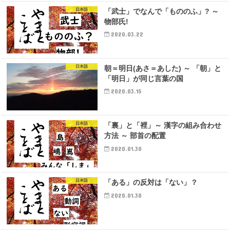
日本語
「武士」でなんで「もののふ」? ～
物部氏!
2020.03.22
日本語
朝＝明日(あさ＝あした) ～ 「朝」と
「明日」が同じ言葉の国
2020.03.15
日本語
「裏」と「裡」～ 漢字の組み合わせ
方法 ～ 部首の配置
2020.01.30
日本語
「ある」の反対は「ない」？
2020.01.30