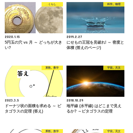
くらし
科学。物理
2020.1.15
2019.2.27
5円玉の穴 vs 月 ～ どっちが大き
にせもの王冠を見破れ! ～ 密度と
い?
体積 (答えのページ)
算数。数学
宇宙。天文
2023.3.5
2018.10.29
ドーナツ状の面積を求める ～ ピ
地平線 (水平線) はどこまで見え
タゴラスの定理 (答え)
るか? ～ピタゴラスの定理
算数。数学
宇宙。天文