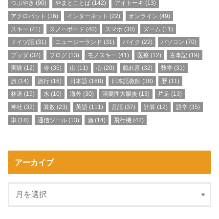
つぶやき
(90)
やまとことば
(142)
アイトーキ
(13)
アクロバット
(16)
インターネット
(22)
オンライン
(49)
スキー
(41)
スノーボード
(40)
スマホ
(30)
ズーム
(11)
ドイツ語
(31)
ニュージーランド
(31)
バイク
(22)
パソコン
(70)
ブッダ
(32)
ブログ
(13)
モノスキー
(41)
医療
(12)
古事記
(19)
実験
(12)
寺
(35)
山
(11)
心
(20)
戯れ言
(32)
数学
(31)
旅
(14)
旅行
(16)
日本語
(168)
日本語教師
(38)
暦
(11)
林道
(15)
水
(10)
海外
(30)
潰瘍性大腸炎
(13)
片足
(13)
神社
(32)
算数
(23)
英語
(111)
言語
(37)
計算
(12)
語学
(35)
車
(18)
通信ツール
(13)
酒
(14)
飛行機
(42)
アーカイブ