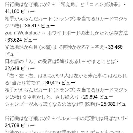
飛行機はなぜ飛ぶか? ～「迎え角」と「コアンダ効果」
-
41,100 ビュー
相手がえらんだカード (トランプ) を当てる! (カードマジッ
ク15枚)
- 36,817 ビュー
zoom Workplace ～ ホワイトボードの出しかたと保存方法
- 33,624 ビュー
光は地球から月 (太陽) まで何秒かかる? ～答え
- 33,468
ビュー
日本語の「ん」の発音は5通りある! ～ やまとことば
-
32,648 ビュー
「右・左・右」はまちがい! 人は左から来た車に はねられ
る! 当たり前です!
- 30,415 ビュー
相手がえらんだカード (トランプ) を当てる! (カードマジッ
ク15枚) タネ明かしと、さし絵入り
- 29,894 ビュー
シャンプーが水っぽくなるのはなぜ? (図解)
- 25,082 ビュ
ー
飛行機はなぜ飛ぶか? ～ベルヌーイの定理では飛ばない!
-
24,768 ビュー
灯油のシュポシュポはなぜ手を放してもずっと出つづけ