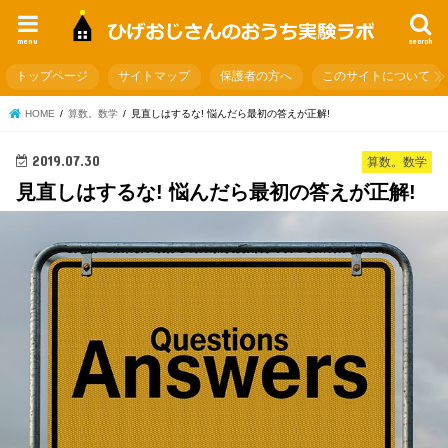
menu
search
トップページ
サイトマップ
保護者の方へ
このサイトについて
HOME
算数。数学
見直しはするな! 悩んだら最初の答えが正解!
2019.07.30
算数。数学
見直しはするな! 悩んだら最初の答えが正解!