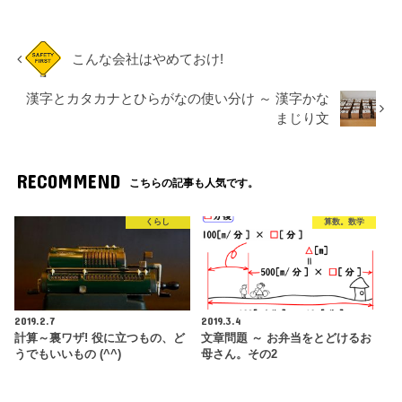
こんな会社はやめておけ!
漢字とカタカナとひらがなの使い分け ～ 漢字かな
まじり文
RECOMMEND
こちらの記事も人気です。
くらし
算数。数学
2019.2.7
2019.3.4
計算～裏ワザ! 役に立つもの、ど
文章問題 ～ お弁当をとどけるお
うでもいいもの (^^)
母さん。その2