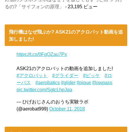
るの?「サイフォンの原理」
- 23,195 ビュー
飛行機はなぜ飛ぶか? ASK21のアクロバット動画を追
加しました!
https://t.co/0FgQZau7Px
ASK21のアクロバットの動画を追加しました!
#アクロバット
#グライダー
#ピッケ
#ロ
ーパス
#aerobatics
#glider
#pique
#lowpass
pic.twitter.com/SgtcLhpJqa
— ひげおじさんのおうち実験ラボ
(@aerobat999)
October 11, 2018