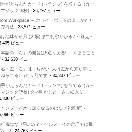
相手がえらんだカード (トランプ) を当てる! (カー
ドマジック15枚)
- 36,797 ビュー
oom Workplace ～ ホワイトボードの出しかたと
保存方法
- 33,571 ビュー
光は地球から月 (太陽) まで何秒かかる? ～答え
-
3,465 ビュー
日本語の「ん」の発音は5通りある! ～ やまとこと
ば
- 32,630 ビュー
「右・左・右」はまちがい! 人は左から来た車に
はねられる! 当たり前です!
- 30,397 ビュー
相手がえらんだカード (トランプ) を当てる! (カー
ドマジック15枚) タネ明かしと、さし絵入り
-
9,890 ビュー
シャンプーが水っぽくなるのはなぜ? (図解)
-
5,065 ビュー
飛行機はなぜ飛ぶか? ～ベルヌーイの定理では飛
ばない!
- 24,763 ビュー