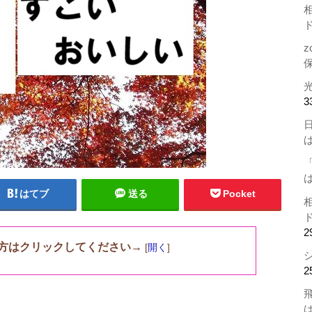
z
3
はてブ
送る
Pocket
2
方はクリックしてください→
[
開く
]
2