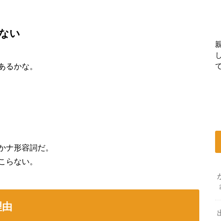
ない
あるかな。
かナ形容詞だ。
こらない。
理由