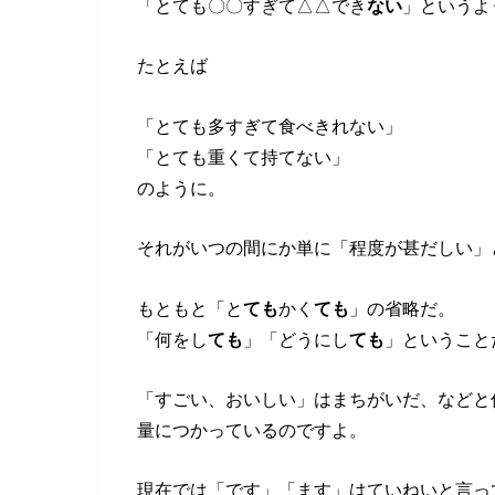
「とても〇〇すぎて△△でき
ない
」というよ
たとえば
「とても多すぎて食べきれない」
「とても重くて持てない」
のように。
それがいつの間にか単に「程度が甚だしい」
もともと「と
ても
かく
ても
」の省略だ。
「何をし
ても
」「どうにし
ても
」ということ
「すごい、おいしい」はまちがいだ、などと
量につかっているのですよ。
現在では「です」「ます」はていねいと言っ