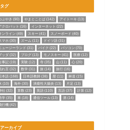
タグ
つぶやき
(90)
やまとことば
(142)
アイトーキ
(13)
アクロバット
(16)
インターネット
(22)
オンライン
(49)
スキー
(41)
スノーボード
(40)
スマホ
(30)
ズーム
(11)
ドイツ語
(31)
ニュージーランド
(31)
バイク
(22)
パソコン
(70)
ブッダ
(32)
ブログ
(13)
モノスキー
(41)
医療
(12)
古事記
(19)
実験
(12)
寺
(35)
山
(11)
心
(20)
戯れ言
(32)
数学
(31)
旅
(14)
旅行
(16)
日本語
(168)
日本語教師
(38)
暦
(11)
林道
(15)
水
(10)
海外
(30)
潰瘍性大腸炎
(13)
片足
(13)
神社
(32)
算数
(23)
英語
(110)
言語
(37)
計算
(12)
語学
(35)
車
(18)
通信ツール
(13)
酒
(14)
飛行機
(42)
アーカイブ