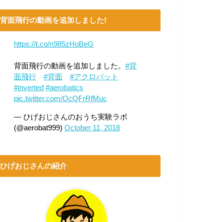
背面飛行の動画を追加しました!
https://t.co/n985zHoBeG
背面飛行の動画を追加しました。
#背
面飛行
#背面
#アクロバット
#inverted
#aerobatics
pic.twitter.com/OcQFrRfMuc
— ひげおじさんのおうち実験ラボ
(@aerobat999)
October 11, 2018
ひげおじさんの紹介