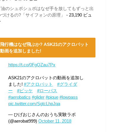
灯油のシュポシュポはなぜ手を放してもずっと出
つづけるの?「サイフォンの原理」
- 23,190 ビュ
ー
飛行機はなぜ飛ぶか? ASK21のアクロバット
動画を追加しました!
https://t.co/0FgQZau7Px
ASK21のアクロバットの動画を追加し
ました!
#アクロバット
#グライダ
ー
#ピッケ
#ローパス
#aerobatics
#glider
#pique
#lowpass
pic.twitter.com/SgtcLhpJqa
— ひげおじさんのおうち実験ラボ
(@aerobat999)
October 11, 2018