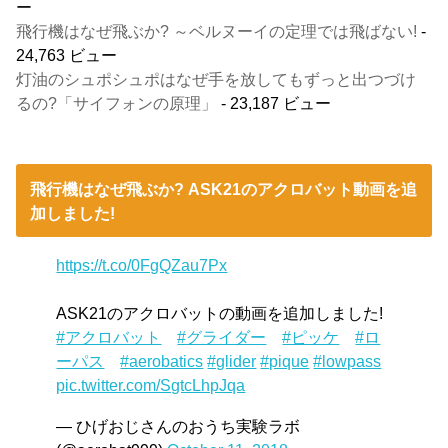
ー
飛行機はなぜ飛ぶか? ～ベルヌーイの定理では飛ばない!
-
24,763 ビュー
灯油のシュポシュポはなぜ手を放してもずっと出つづけ
るの?「サイフォンの原理」
- 23,187 ビュー
飛行機はなぜ飛ぶか? ASK21のアクロバット動画を追
加しました!
https://t.co/0FgQZau7Px
ASK21のアクロバットの動画を追加しました!
#アクロバット
#グライダー
#ピッケ
#ロ
ーパス
#aerobatics
#glider
#pique
#lowpass
pic.twitter.com/SgtcLhpJqa
— ひげおじさんのおうち実験ラボ