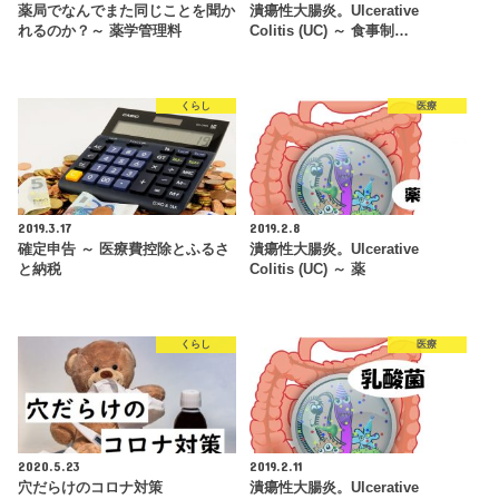
薬局でなんでまた同じことを聞か
潰瘍性大腸炎。Ulcerative
れるのか？～ 薬学管理料
Colitis (UC) ～ 食事制…
くらし
医療
2019.3.17
2019.2.8
確定申告 ～ 医療費控除とふるさ
潰瘍性大腸炎。Ulcerative
と納税
Colitis (UC) ～ 薬
くらし
医療
2020.5.23
2019.2.11
穴だらけのコロナ対策
潰瘍性大腸炎。Ulcerative