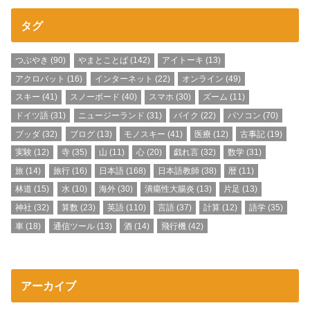
タグ
つぶやき
(90)
やまとことば
(142)
アイトーキ
(13)
アクロバット
(16)
インターネット
(22)
オンライン
(49)
スキー
(41)
スノーボード
(40)
スマホ
(30)
ズーム
(11)
ドイツ語
(31)
ニュージーランド
(31)
バイク
(22)
パソコン
(70)
ブッダ
(32)
ブログ
(13)
モノスキー
(41)
医療
(12)
古事記
(19)
実験
(12)
寺
(35)
山
(11)
心
(20)
戯れ言
(32)
数学
(31)
旅
(14)
旅行
(16)
日本語
(168)
日本語教師
(38)
暦
(11)
林道
(15)
水
(10)
海外
(30)
潰瘍性大腸炎
(13)
片足
(13)
神社
(32)
算数
(23)
英語
(110)
言語
(37)
計算
(12)
語学
(35)
車
(18)
通信ツール
(13)
酒
(14)
飛行機
(42)
アーカイブ