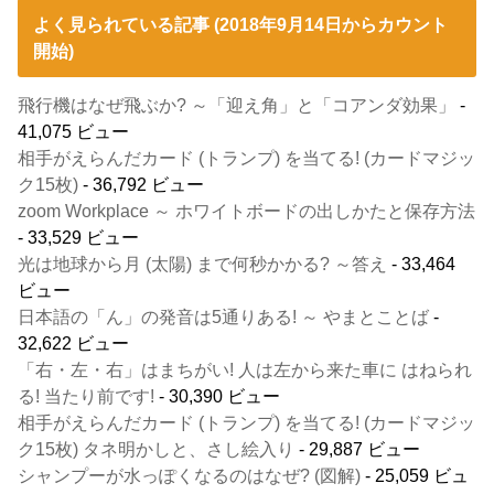
よく見られている記事 (2018年9月14日からカウント
開始)
飛行機はなぜ飛ぶか? ～「迎え角」と「コアンダ効果」
-
41,075 ビュー
相手がえらんだカード (トランプ) を当てる! (カードマジッ
ク15枚)
- 36,792 ビュー
zoom Workplace ～ ホワイトボードの出しかたと保存方法
- 33,529 ビュー
光は地球から月 (太陽) まで何秒かかる? ～答え
- 33,464
ビュー
日本語の「ん」の発音は5通りある! ～ やまとことば
-
32,622 ビュー
「右・左・右」はまちがい! 人は左から来た車に はねられ
る! 当たり前です!
- 30,390 ビュー
相手がえらんだカード (トランプ) を当てる! (カードマジッ
ク15枚) タネ明かしと、さし絵入り
- 29,887 ビュー
シャンプーが水っぽくなるのはなぜ? (図解)
- 25,059 ビュ