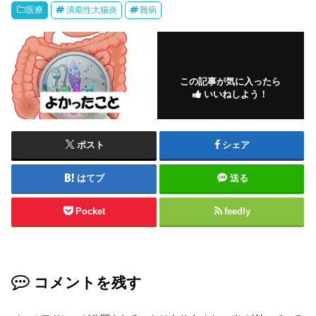
医療
潰瘍性大腸炎
難病
この記事が気に入ったら
いいねしよう！
ポスト
シェア
はてブ
送る
Pocket
feedly
コメントを残す