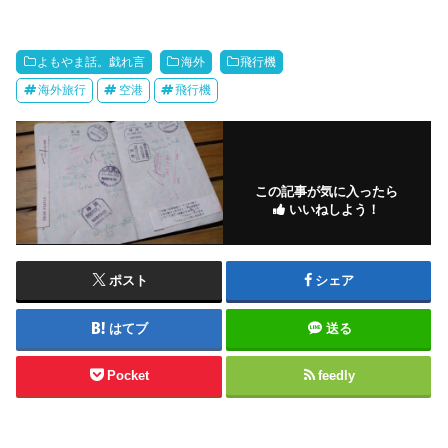
よもやま話。戯れ言
海外
飛行機
海外旅行
空港
飛行機
この記事が気に入ったら
いいねしよう！
ポスト
シェア
はてブ
送る
Pocket
feedly