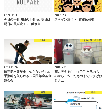
2022.10.9
2020.7.4
今日の一針明日の十針 vs 明日は
スペイン旅行 ～ 首絞め強盗
明日の風が吹く ～ 戯れ言
くらし
よもやま話。戯れ言
2018.10.26
2018.6.21
確定拠出型年金～知らないうちに
顔に見える(・・) (^^) 自然のも
手数料を取られる～国民年金基金
のから、作ったものまで～ひげお
連合会
じさ…
海外
海外