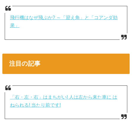
飛行機はなぜ飛ぶか? ～「迎え角」と「コアンダ効
果」
注目の記事
「右・左・右」はまちがい! 人は左から来た車に は
ねられる! 当たり前です!