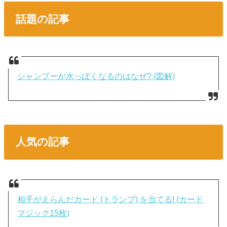
話題の記事
シャンプーが水っぽくなるのはなぜ? (図解)
人気の記事
相手がえらんだカード (トランプ) を当てる! (カード
マジック15枚)