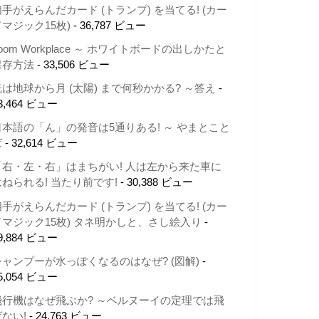
相手がえらんだカード (トランプ) を当てる! (カー
ドマジック15枚)
- 36,787 ビュー
oom Workplace ～ ホワイトボードの出しかたと
保存方法
- 33,506 ビュー
光は地球から月 (太陽) まで何秒かかる? ～答え
-
3,464 ビュー
日本語の「ん」の発音は5通りある! ～ やまとこと
ば
- 32,614 ビュー
「右・左・右」はまちがい! 人は左から来た車に
はねられる! 当たり前です!
- 30,388 ビュー
相手がえらんだカード (トランプ) を当てる! (カー
ドマジック15枚) タネ明かしと、さし絵入り
-
9,884 ビュー
シャンプーが水っぽくなるのはなぜ? (図解)
-
5,054 ビュー
飛行機はなぜ飛ぶか? ～ベルヌーイの定理では飛
ばない!
- 24,763 ビュー