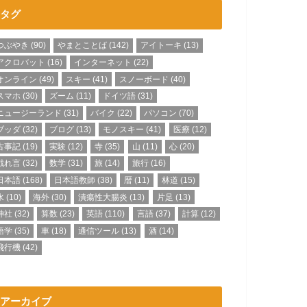
タグ
つぶやき
(90)
やまとことば
(142)
アイトーキ
(13)
アクロバット
(16)
インターネット
(22)
オンライン
(49)
スキー
(41)
スノーボード
(40)
スマホ
(30)
ズーム
(11)
ドイツ語
(31)
ニュージーランド
(31)
バイク
(22)
パソコン
(70)
ブッダ
(32)
ブログ
(13)
モノスキー
(41)
医療
(12)
古事記
(19)
実験
(12)
寺
(35)
山
(11)
心
(20)
戯れ言
(32)
数学
(31)
旅
(14)
旅行
(16)
日本語
(168)
日本語教師
(38)
暦
(11)
林道
(15)
水
(10)
海外
(30)
潰瘍性大腸炎
(13)
片足
(13)
神社
(32)
算数
(23)
英語
(110)
言語
(37)
計算
(12)
語学
(35)
車
(18)
通信ツール
(13)
酒
(14)
飛行機
(42)
アーカイブ