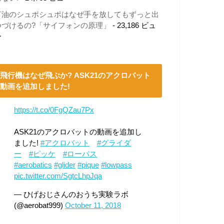
灯油のシュポシュポはなぜ手を放してもずっと出
つづけるの?「サイフォンの原理」
- 23,186 ビュ
ー
飛行機はなぜ飛ぶか? ASK21のアクロバット
動画を追加しました!
https://t.co/0FgQZau7Px
ASK21のアクロバットの動画を追加し
ました!
#アクロバット
#グライダ
ー
#ピッケ
#ローパス
#aerobatics
#glider
#pique
#lowpass
pic.twitter.com/SgtcLhpJqa
— ひげおじさんのおうち実験ラボ
(@aerobat999)
October 11, 2018