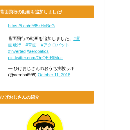
背面飛行の動画を追加しました!
https://t.co/n985zHoBeG
背面飛行の動画を追加しました。
#背
面飛行
#背面
#アクロバット
#inverted
#aerobatics
pic.twitter.com/OcQFrRfMuc
— ひげおじさんのおうち実験ラボ
(@aerobat999)
October 11, 2018
ひげおじさんの紹介