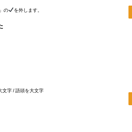
」の
を外します。
た
文字 / 語頭を大文字