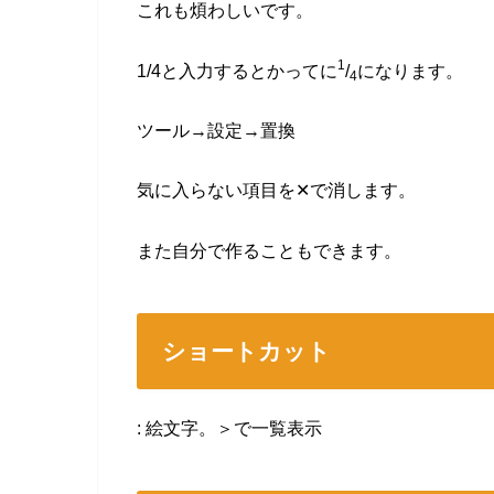
これも煩わしいです。
1
1/4と入力するとかってに
/
になります。
4
ツール→設定→置換
気に入らない項目を✕で消します。
また自分で作ることもできます。
ショートカット
: 絵文字。＞で一覧表示