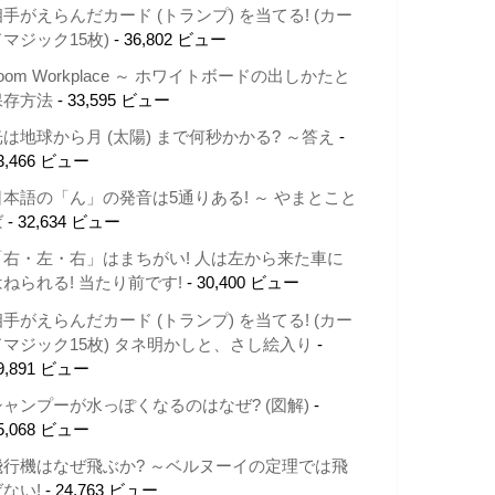
相手がえらんだカード (トランプ) を当てる! (カー
ドマジック15枚)
- 36,802 ビュー
oom Workplace ～ ホワイトボードの出しかたと
保存方法
- 33,595 ビュー
光は地球から月 (太陽) まで何秒かかる? ～答え
-
3,466 ビュー
日本語の「ん」の発音は5通りある! ～ やまとこと
ば
- 32,634 ビュー
「右・左・右」はまちがい! 人は左から来た車に
はねられる! 当たり前です!
- 30,400 ビュー
相手がえらんだカード (トランプ) を当てる! (カー
ドマジック15枚) タネ明かしと、さし絵入り
-
9,891 ビュー
シャンプーが水っぽくなるのはなぜ? (図解)
-
5,068 ビュー
飛行機はなぜ飛ぶか? ～ベルヌーイの定理では飛
ばない!
- 24,763 ビュー