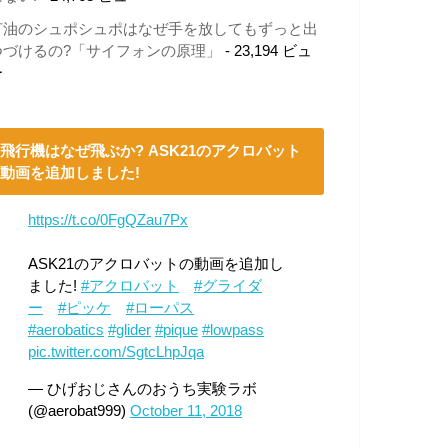
灯油のシュポシュポはなぜ手を放してもずっと出
つづけるの?「サイフォンの原理」
- 23,194 ビュ
ー
飛行機はなぜ飛ぶか? ASK21のアクロバット
動画を追加しました!
https://t.co/0FgQZau7Px
ASK21のアクロバットの動画を追加し
ました!
#アクロバット
#グライダ
ー
#ピッケ
#ローパス
#aerobatics
#glider
#pique
#lowpass
pic.twitter.com/SgtcLhpJqa
— ひげおじさんのおうち実験ラボ
(@aerobat999)
October 11, 2018