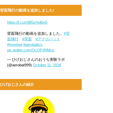
背面飛行の動画を追加しました!
https://t.co/n985zHoBeG
背面飛行の動画を追加しました。
#背
面飛行
#背面
#アクロバット
#inverted
#aerobatics
pic.twitter.com/OcQFrRfMuc
— ひげおじさんのおうち実験ラボ
(@aerobat999)
October 11, 2018
ひげおじさんの紹介