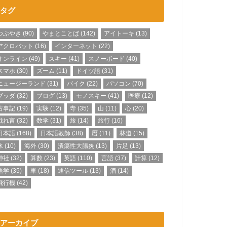
タグ
つぶやき
(90)
やまとことば
(142)
アイトーキ
(13)
アクロバット
(16)
インターネット
(22)
オンライン
(49)
スキー
(41)
スノーボード
(40)
スマホ
(30)
ズーム
(11)
ドイツ語
(31)
ニュージーランド
(31)
バイク
(22)
パソコン
(70)
ブッダ
(32)
ブログ
(13)
モノスキー
(41)
医療
(12)
古事記
(19)
実験
(12)
寺
(35)
山
(11)
心
(20)
戯れ言
(32)
数学
(31)
旅
(14)
旅行
(16)
日本語
(168)
日本語教師
(38)
暦
(11)
林道
(15)
水
(10)
海外
(30)
潰瘍性大腸炎
(13)
片足
(13)
神社
(32)
算数
(23)
英語
(110)
言語
(37)
計算
(12)
語学
(35)
車
(18)
通信ツール
(13)
酒
(14)
飛行機
(42)
アーカイブ