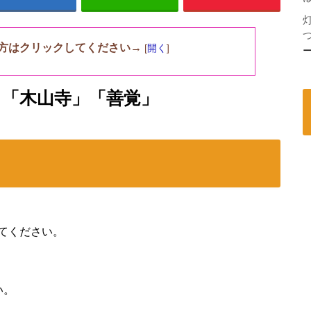
方はクリックしてください→
[
開く
]
」「木山寺」「善覚」
てください。
い。