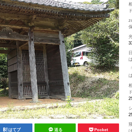
z
3
2
2
はてブ
送る
Pocket