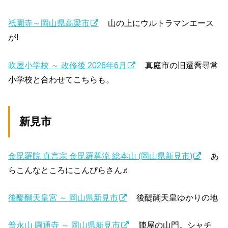
祇園寺～岡山県高梁市
山の上にウルトラマンエース
が!
吹屋小学校 ～ 改修後 2026年6月
真庭市の旧遷喬尋常
小学校と合わせてこちらも。
新見市
金毘羅院 真言宗 金毘羅尊流 総本山 (岡山県新見市)
あ
らこんなところにこんぴらさん♬
後醍醐天皇宮 ～ 岡山県新見市
後醍醐天皇ゆかりの地
普永山 圓通寺 ～ 岡山県新見市
陣屋の山門。シャチ