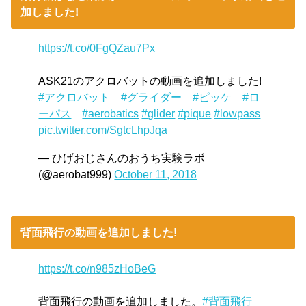
加しました!
https://t.co/0FgQZau7Px
ASK21のアクロバットの動画を追加しました!
#アクロバット
#グライダー
#ピッケ
#ロ
ーパス
#aerobatics
#glider
#pique
#lowpass
pic.twitter.com/SgtcLhpJqa
— ひげおじさんのおうち実験ラボ
(@aerobat999)
October 11, 2018
背面飛行の動画を追加しました!
https://t.co/n985zHoBeG
背面飛行の動画を追加しました。
#背面飛行