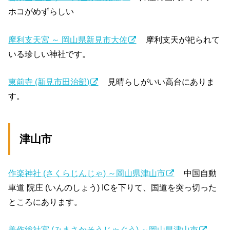
ホコがめずらしい
摩利支天宮 ～ 岡山県新見市大佐
摩利支天が祀られて
いる珍しい神社です。
東前寺 (新見市田治部)
見晴らしがいい高台にありま
す。
津山市
作楽神社 (さくらじんじゃ) ～岡山県津山市
中国自動
車道 院庄 (いんのしょう) ICを下りて、国道を突っ切った
ところにあります。
美作総社宮 (みまさかそうじゃぐう) ～岡山県津山市