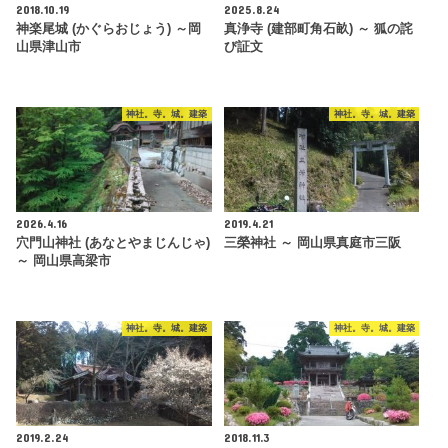
2018.10.19
2025.8.24
神楽尾城 (かぐらおじょう) ～岡
真浄寺 (建部町角石畝) ～ 狐の詫
山県津山市
び証文
神社。寺。城。建築
神社。寺。城。建築
2026.4.16
2019.4.21
穴門山神社 (あなとやまじんじゃ)
三榮神社 ～ 岡山県真庭市三阪
～ 岡山県高梁市
神社。寺。城。建築
神社。寺。城。建築
2019.2.24
2018.11.3