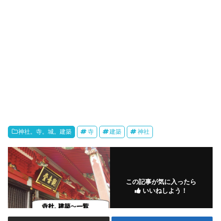
神社。寺。城。建築
寺
建築
神社
この記事が気に入ったら
いいねしよう！