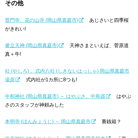
その他
普門寺。花の山寺 (岡山県真庭市)
あじさいと四季桜
がきれい!
箸立天神 (岡山県真庭市)
天神さまといえば、菅原道
真＋牛!
社 (やしろ) 。式内八社 (しきないはっしゃ) 岡山県真庭市
湯原
式内社が1カ所に8つも!
中和神社 (岡山県真庭市) ～ はやぶさ。中和器
はやぶ
さのスタッフが神頼みした
本明寺 (ほんみょうじ) ～ 岡山県真庭市
賽銭箱？