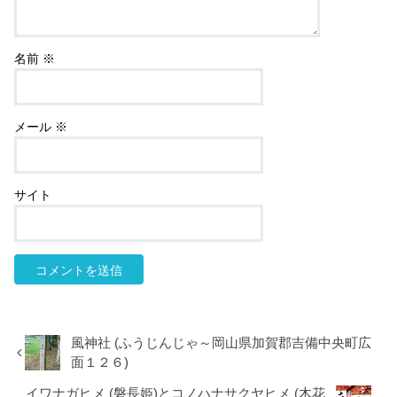
名前
※
メール
※
サイト
風神社 (ふうじんじゃ～岡山県加賀郡吉備中央町広
面１２６)
イワナガヒメ (磐長姫)とコノハナサクヤヒメ (木花