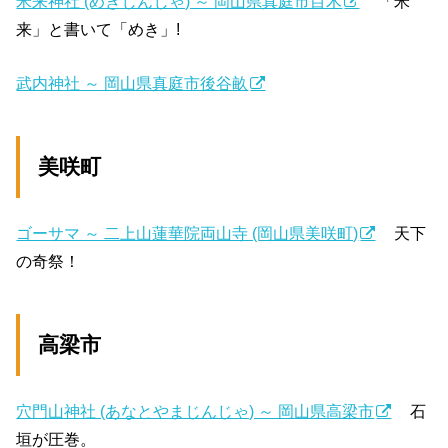
米来神社 (めきじんじゃ) ～ 岡山県真庭市目木
「米
来」と書いて「めき」!
武内神社 ～ 岡山県真庭市後谷畝
美咲町
ゴーサマ ～ 二上山蓮華院両山寺 (岡山県美咲町)
天下
の奇祭！
高梁市
穴門山神社 (あなとやまじんじゃ) ～ 岡山県高梁市
石
垣が圧巻。