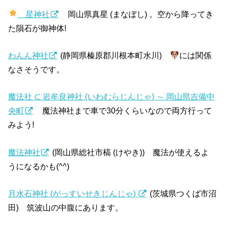
星神社
岡山県真星 (まなぼし) 。空から降ってき
た隕石が御神体!
わんん神社
(静岡県榛原郡川根本町水川)
には関係
なさそうです。
魔法社 ⊂ 岩牟良神社 (いわむらじんじゃ) ～ 岡山県吉備中
央町
魔法神社まで車で30分くらいなので両方行って
みよう!
魔法神社
(岡山県総社市槁 (けやき)) 魔法が使えるよ
うになるかも(^^)
月水石神社 (がっすいせきじんじゃ)
(茨城県つくば市沼
田) 筑波山の中腹にあります。