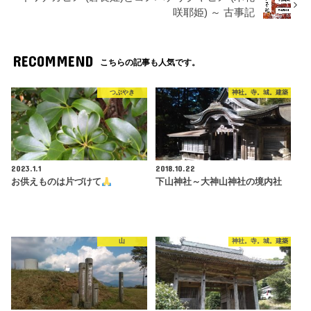
咲耶姫) ～ 古事記
RECOMMEND
こちらの記事も人気です。
つぶやき
神社。寺。城。建築
2023.1.1
2018.10.22
お供えものは片づけて
下山神社～大神山神社の境内社
山
神社。寺。城。建築