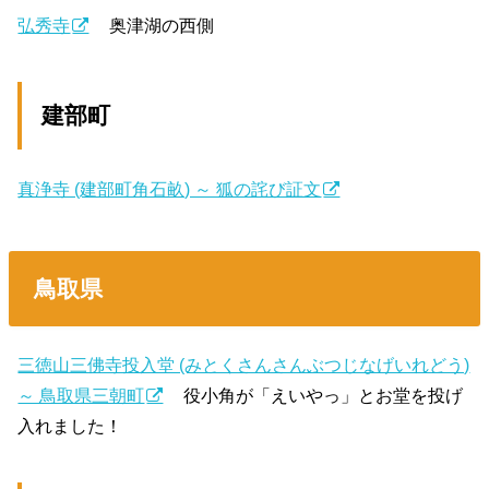
弘秀寺
奥津湖の西側
建部町
真浄寺 (建部町角石畝) ～ 狐の詫び証文
鳥取県
三徳山三佛寺投入堂 (みとくさんさんぶつじなげいれどう)
～ 鳥取県三朝町
役小角が「えいやっ」とお堂を投げ
入れました！