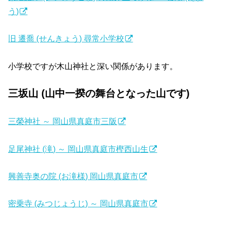
う)
旧 遷喬 (せんきょう) 尋常小学校
小学校ですが木山神社と深い関係があります。
三坂山 (山中一揆の舞台となった山です)
三榮神社 ～ 岡山県真庭市三阪
足尾神社 (滝) ～ 岡山県真庭市樫西山生
興善寺奥の院 (お滝様) 岡山県真庭市
密乗寺 (みつじょうじ) ～ 岡山県真庭市