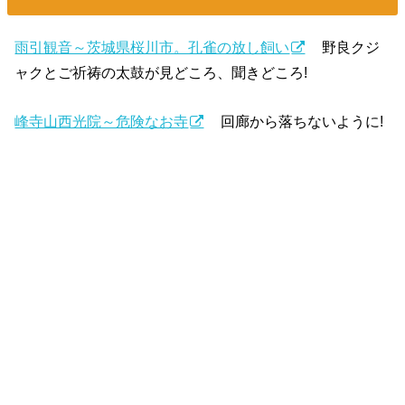
雨引観音～茨城県桜川市。孔雀の放し飼い
野良クジ
ャクとご祈祷の太鼓が見どころ、聞きどころ!
峰寺山西光院～危険なお寺
回廊から落ちないように!