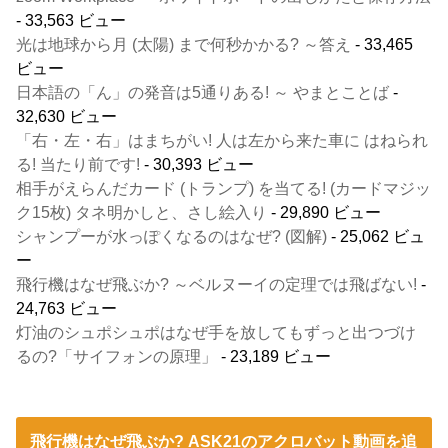
- 33,563 ビュー
光は地球から月 (太陽) まで何秒かかる? ～答え
- 33,465
ビュー
日本語の「ん」の発音は5通りある! ～ やまとことば
-
32,630 ビュー
「右・左・右」はまちがい! 人は左から来た車に はねられ
る! 当たり前です!
- 30,393 ビュー
相手がえらんだカード (トランプ) を当てる! (カードマジッ
ク15枚) タネ明かしと、さし絵入り
- 29,890 ビュー
シャンプーが水っぽくなるのはなぜ? (図解)
- 25,062 ビュ
ー
飛行機はなぜ飛ぶか? ～ベルヌーイの定理では飛ばない!
-
24,763 ビュー
灯油のシュポシュポはなぜ手を放してもずっと出つづけ
るの?「サイフォンの原理」
- 23,189 ビュー
飛行機はなぜ飛ぶか? ASK21のアクロバット動画を追