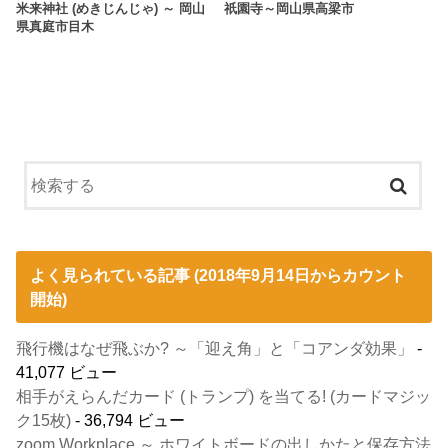
米来神社 (めきじんじゃ) ～ 岡山
祇園寺～岡山県高梁市
県真庭市目木
よく見られている記事 (2018年9月14日からカウント
開始)
飛行機はなぜ飛ぶか? ～「迎え角」と「コアンダ効果」
-
41,077 ビュー
相手がえらんだカード (トランプ) を当てる! (カードマジッ
ク15枚)
- 36,794 ビュー
zoom Workplace ～ ホワイトボードの出しかたと保存方法