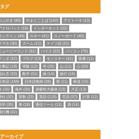
タグ
つぶやき
(90)
やまとことば
(142)
アイトーキ
(13)
アクロバット
(16)
インターネット
(22)
オンライン
(49)
スキー
(41)
スノーボード
(40)
スマホ
(30)
ズーム
(11)
ドイツ語
(31)
ニュージーランド
(31)
バイク
(22)
パソコン
(70)
ブッダ
(32)
ブログ
(13)
モノスキー
(41)
医療
(12)
古事記
(19)
実験
(12)
寺
(35)
山
(11)
心
(20)
戯れ言
(32)
数学
(31)
旅
(14)
旅行
(16)
日本語
(168)
日本語教師
(38)
暦
(11)
林道
(15)
水
(10)
海外
(30)
潰瘍性大腸炎
(13)
片足
(13)
神社
(32)
算数
(23)
英語
(110)
言語
(37)
計算
(12)
語学
(35)
車
(18)
通信ツール
(13)
酒
(14)
飛行機
(42)
アーカイブ