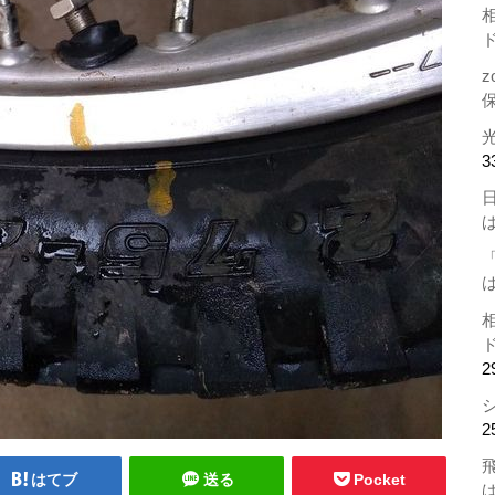
z
3
2
2
はてブ
送る
Pocket