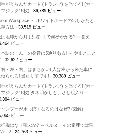
相手がえらんだカード (トランプ) を当てる! (カー
ドマジック15枚)
- 36,789 ビュー
oom Workplace ～ ホワイトボードの出しかたと
保存方法
- 33,519 ビュー
光は地球から月 (太陽) まで何秒かかる? ～答え
-
3,464 ビュー
日本語の「ん」の発音は5通りある! ～ やまとこと
ば
- 32,622 ビュー
「右・左・右」はまちがい! 人は左から来た車に
はねられる! 当たり前です!
- 30,389 ビュー
相手がえらんだカード (トランプ) を当てる! (カー
ドマジック15枚) タネ明かしと、さし絵入り
-
9,884 ビュー
シャンプーが水っぽくなるのはなぜ? (図解)
-
5,055 ビュー
飛行機はなぜ飛ぶか? ～ベルヌーイの定理では飛
ばない!
- 24,763 ビュー