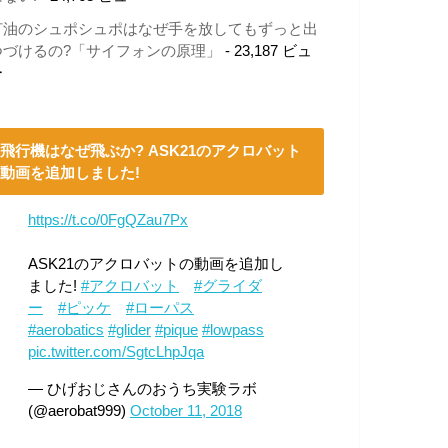
灯油のシュポシュポはなぜ手を放してもずっと出
つづけるの?「サイフォンの原理」
- 23,187 ビュ
ー
飛行機はなぜ飛ぶか? ASK21のアクロバット
動画を追加しました!
https://t.co/0FgQZau7Px
ASK21のアクロバットの動画を追加し
ました!
#アクロバット
#グライダ
ー
#ピッケ
#ローパス
#aerobatics
#glider
#pique
#lowpass
pic.twitter.com/SgtcLhpJqa
— ひげおじさんのおうち実験ラボ
(@aerobat999)
October 11, 2018