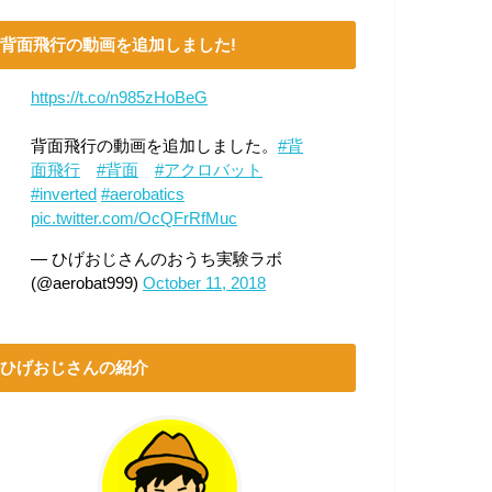
背面飛行の動画を追加しました!
https://t.co/n985zHoBeG
背面飛行の動画を追加しました。
#背
面飛行
#背面
#アクロバット
#inverted
#aerobatics
pic.twitter.com/OcQFrRfMuc
— ひげおじさんのおうち実験ラボ
(@aerobat999)
October 11, 2018
ひげおじさんの紹介