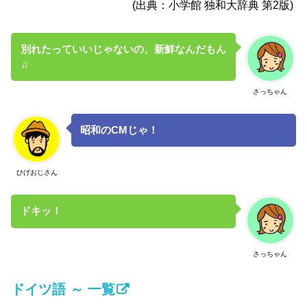
(出典：小学館 独和大辞典 第2版)
別れたっていいじゃないの、新鮮なんだもん
♫
さっちゃん
昭和のCMじゃ！
ひげおじさん
ドキッ！
さっちゃん
ドイツ語 ～ 一覧