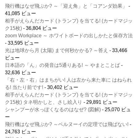
飛行機はなぜ飛ぶか? ～「迎え角」と「コアンダ効果」
-
41,085 ビュー
相手がえらんだカード (トランプ) を当てる! (カードマジッ
ク15枚)
- 36,804 ビュー
zoom Workplace ～ ホワイトボードの出しかたと保存方法
- 33,595 ビュー
光は地球から月 (太陽) まで何秒かかる? ～答え
- 33,466
ビュー
日本語の「ん」の発音は5通りある! ～ やまとことば
-
32,636 ビュー
「右・左・右」はまちがい! 人は左から来た車に はねられ
る! 当たり前です!
- 30,402 ビュー
相手がえらんだカード (トランプ) を当てる! (カードマジッ
ク15枚) タネ明かしと、さし絵入り
- 29,891 ビュー
シャンプーが水っぽくなるのはなぜ? (図解)
- 25,070 ビュ
ー
飛行機はなぜ飛ぶか? ～ベルヌーイの定理では飛ばない!
-
24,763 ビュー