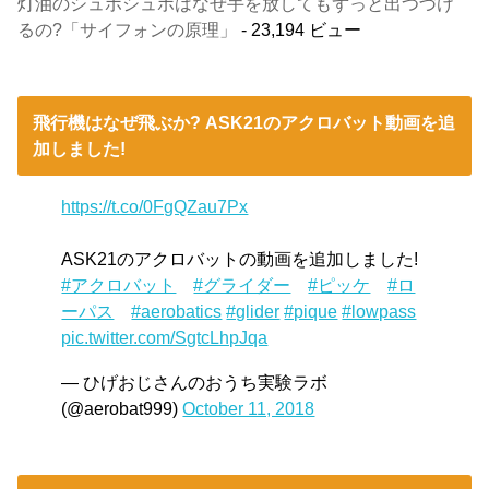
灯油のシュポシュポはなぜ手を放してもずっと出つづけ
るの?「サイフォンの原理」
- 23,194 ビュー
飛行機はなぜ飛ぶか? ASK21のアクロバット動画を追
加しました!
https://t.co/0FgQZau7Px
ASK21のアクロバットの動画を追加しました!
#アクロバット
#グライダー
#ピッケ
#ロ
ーパス
#aerobatics
#glider
#pique
#lowpass
pic.twitter.com/SgtcLhpJqa
— ひげおじさんのおうち実験ラボ
(@aerobat999)
October 11, 2018