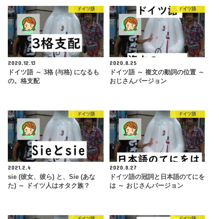
ドイツ語
ドイツ語
2020.12.13
2020.8.25
ドイツ語 ～ 3格 (与格) になるも
ドイツ語 ～ 複文の動詞の位置 ～
の。格支配
おじさんバージョン
ドイツ語
ドイツ語
2021.2.4
2020.8.27
sie (彼女、彼ら) と、Sie (あな
ドイツ語の冠詞と日本語のてにを
た) ～ ドイツ人はオタク族？
は ～ おじさんバージョン
ドイツ語
ドイツ語