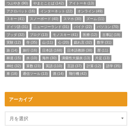
つぶやき
(90)
やまとことば
(142)
アイトーキ
(13)
アクロバット
(16)
インターネット
(22)
オンライン
(49)
スキー
(41)
スノーボード
(40)
スマホ
(30)
ズーム
(11)
ドイツ語
(31)
ニュージーランド
(31)
バイク
(22)
パソコン
(70)
ブッダ
(32)
ブログ
(13)
モノスキー
(41)
医療
(12)
古事記
(19)
実験
(12)
寺
(35)
山
(11)
心
(20)
戯れ言
(32)
数学
(31)
旅
(14)
旅行
(16)
日本語
(168)
日本語教師
(38)
暦
(11)
林道
(15)
水
(10)
海外
(30)
潰瘍性大腸炎
(13)
片足
(13)
神社
(32)
算数
(23)
英語
(110)
言語
(37)
計算
(12)
語学
(35)
車
(18)
通信ツール
(13)
酒
(14)
飛行機
(42)
アーカイブ