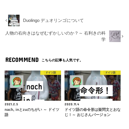
Duolingo デュオリンゴについて
人物の右向きはなぜむずかしいのか？～ 右利きの科
学
RECOMMEND
こちらの記事も人気です。
ドイツ語
ドイツ語
2021.2.5
2020.11.4
nach, inとzuのちがい ～ ドイツ
ドイツ語の命令形は疑問文とおな
語
じ！～ おじさんバージョン