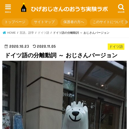
menu
search
トップページ
サイトマップ
保護者の方へ
このサイトについて
HOME
言語。語学
ドイツ語
ドイツ語の分離動詞 ～ おじさんバージョン
2020.10.23
2020.11.05
ドイツ語
ドイツ語の分離動詞 ～ おじさんバージョン