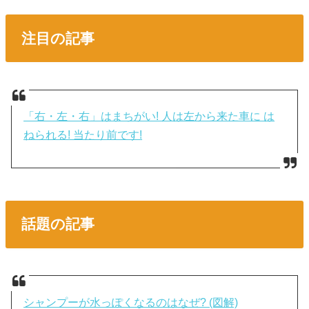
注目の記事
「右・左・右」はまちがい! 人は左から来た車に は
ねられる! 当たり前です!
話題の記事
シャンプーが水っぽくなるのはなぜ? (図解)