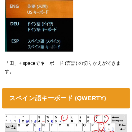
「田」+ spaceでキーボード (言語) の切りかえができま
す。
スペイン語キーボード (QWERTY)