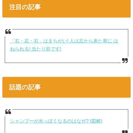
注目の記事
「右・左・右」はまちがい! 人は左から来た車に は
ねられる! 当たり前です!
話題の記事
シャンプーが水っぽくなるのはなぜ? (図解)