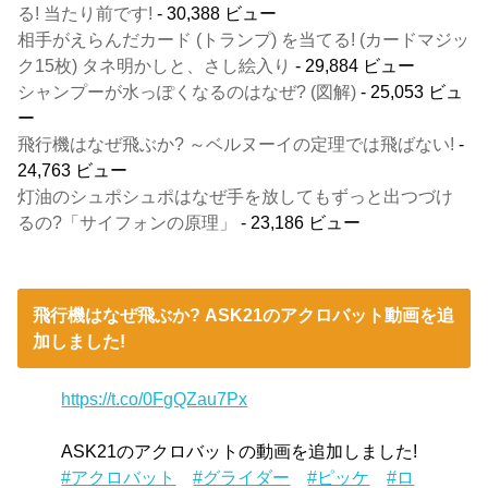
る! 当たり前です!
- 30,388 ビュー
相手がえらんだカード (トランプ) を当てる! (カードマジッ
ク15枚) タネ明かしと、さし絵入り
- 29,884 ビュー
シャンプーが水っぽくなるのはなぜ? (図解)
- 25,053 ビュ
ー
飛行機はなぜ飛ぶか? ～ベルヌーイの定理では飛ばない!
-
24,763 ビュー
灯油のシュポシュポはなぜ手を放してもずっと出つづけ
るの?「サイフォンの原理」
- 23,186 ビュー
飛行機はなぜ飛ぶか? ASK21のアクロバット動画を追
加しました!
https://t.co/0FgQZau7Px
ASK21のアクロバットの動画を追加しました!
#アクロバット
#グライダー
#ピッケ
#ロ