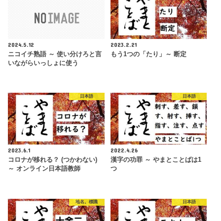
2024.5.12
2023.2.21
ニコイチ熟語 ～ 使い分けろと言
もう1つの「たり」～ 断定
いながらいっしょに使う
日本語
日本語
2023.6.1
2022.4.26
コロナが移れる？ (つかわない)
漢字の功罪 ～ やまとことばは1
～ オンライン日本語教師
つ
地名。標識
日本語