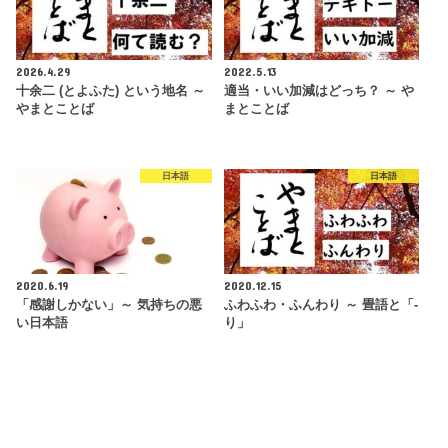
2026.4.29
2022.5.13
十余二 (とよふた) という地名 ～
適当・いい加減はどっち？ ～ や
やまとことば
まとことば
日本語
日本語
2020.6.19
2020.12.15
「感謝しかない」～ 気持ちの悪
ふわふわ・ふんわり ～ 畳語と「-
い日本語
り」