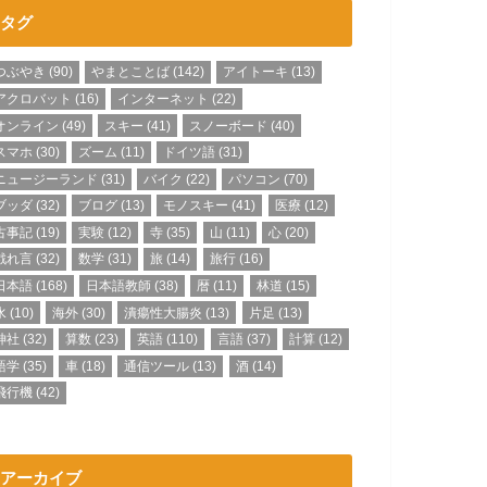
タグ
つぶやき
(90)
やまとことば
(142)
アイトーキ
(13)
アクロバット
(16)
インターネット
(22)
オンライン
(49)
スキー
(41)
スノーボード
(40)
スマホ
(30)
ズーム
(11)
ドイツ語
(31)
ニュージーランド
(31)
バイク
(22)
パソコン
(70)
ブッダ
(32)
ブログ
(13)
モノスキー
(41)
医療
(12)
古事記
(19)
実験
(12)
寺
(35)
山
(11)
心
(20)
戯れ言
(32)
数学
(31)
旅
(14)
旅行
(16)
日本語
(168)
日本語教師
(38)
暦
(11)
林道
(15)
水
(10)
海外
(30)
潰瘍性大腸炎
(13)
片足
(13)
神社
(32)
算数
(23)
英語
(110)
言語
(37)
計算
(12)
語学
(35)
車
(18)
通信ツール
(13)
酒
(14)
飛行機
(42)
アーカイブ