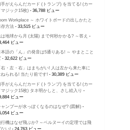
相手がえらんだカード (トランプ) を当てる! (カー
ドマジック15枚)
- 36,788 ビュー
oom Workplace ～ ホワイトボードの出しかたと
保存方法
- 33,515 ビュー
光は地球から月 (太陽) まで何秒かかる? ～答え
-
3,464 ビュー
日本語の「ん」の発音は5通りある! ～ やまとこと
ば
- 32,622 ビュー
「右・左・右」はまちがい! 人は左から来た車に
はねられる! 当たり前です!
- 30,389 ビュー
相手がえらんだカード (トランプ) を当てる! (カー
ドマジック15枚) タネ明かしと、さし絵入り
-
9,884 ビュー
シャンプーが水っぽくなるのはなぜ? (図解)
-
5,054 ビュー
飛行機はなぜ飛ぶか? ～ベルヌーイの定理では飛
ばない!
- 24,763 ビュー