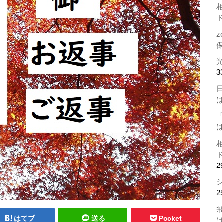
z
3
2
2
はてブ
送る
Pocket