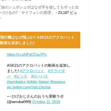
灯油のシュポシュポはなぜ手を放してもずっと出
つづけるの?「サイフォンの原理」
- 23,187 ビュ
ー
飛行機はなぜ飛ぶか? ASK21のアクロバット
動画を追加しました!
https://t.co/0FgQZau7Px
ASK21のアクロバットの動画を追加し
ました!
#アクロバット
#グライダ
ー
#ピッケ
#ローパス
#aerobatics
#glider
#pique
#lowpass
pic.twitter.com/SgtcLhpJqa
— ひげおじさんのおうち実験ラボ
(@aerobat999)
October 11, 2018