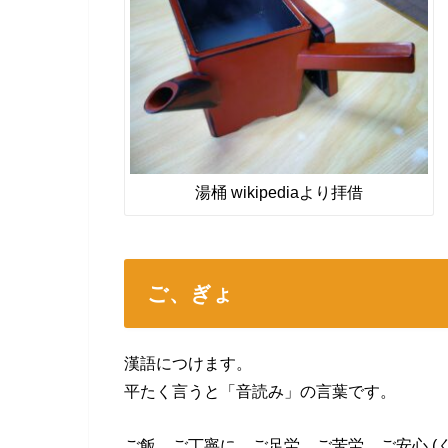
湯桶 wikipediaより拝借
ご、ぎょ
漢語につけます。
平たく言うと「音読み」の言葉です。
ご飯、ご丁寧に、ご足労、ご苦労、ご安心 (