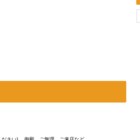
ください) 、御殿、ご無理、ご来店など。