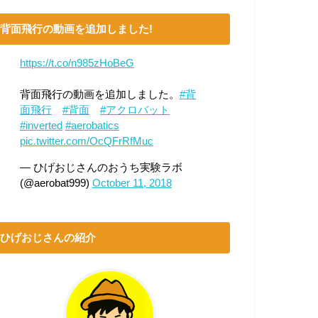
背面飛行の動画を追加しました!
https://t.co/n985zHoBeG
背面飛行の動画を追加しました。
#背
面飛行
#背面
#アクロバット
#inverted
#aerobatics
pic.twitter.com/OcQFrRfMuc
— ひげおじさんのおうち実験ラボ
(@aerobat999)
October 11, 2018
ひげおじさんの紹介