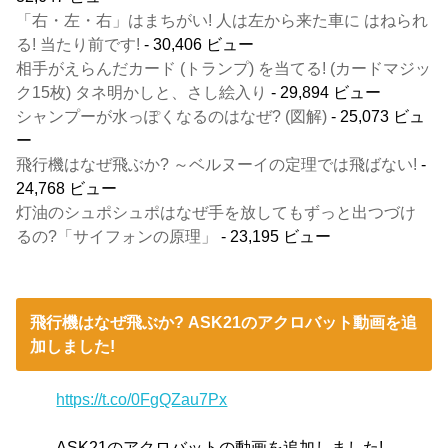
「右・左・右」はまちがい! 人は左から来た車に はねられ
る! 当たり前です!
- 30,406 ビュー
相手がえらんだカード (トランプ) を当てる! (カードマジッ
ク15枚) タネ明かしと、さし絵入り
- 29,894 ビュー
シャンプーが水っぽくなるのはなぜ? (図解)
- 25,073 ビュ
ー
飛行機はなぜ飛ぶか? ～ベルヌーイの定理では飛ばない!
-
24,768 ビュー
灯油のシュポシュポはなぜ手を放してもずっと出つづけ
るの?「サイフォンの原理」
- 23,195 ビュー
飛行機はなぜ飛ぶか? ASK21のアクロバット動画を追
加しました!
https://t.co/0FgQZau7Px
ASK21のアクロバットの動画を追加しました!