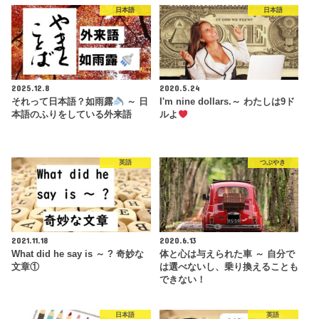
日本語
日本語
2025.12.8
2020.5.24
それって日本語？如雨露
～ 日
I'm nine dollars.～ わたしは9ド
本語のふりをしている外来語
ルよ
英語
つぶやき
2021.11.18
2020.6.13
What did he say is ～ ? 奇妙な
体と心は与えられた車 ～ 自分で
文章①
は選べないし、乗り換えることも
できない！
日本語
英語