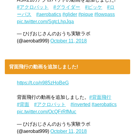
#アクロバット
#グライダー
#ピッケ
#ロ
ーパス
#aerobatics
#glider
#pique
#lowpass
pic.twitter.com/SgtcLhpJqa
— ひげおじさんのおうち実験ラボ
(@aerobat999)
October 11, 2018
背面飛行の動画を追加しました!
https://t.co/n985zHoBeG
背面飛行の動画を追加しました。
#背面飛行
#背面
#アクロバット
#inverted
#aerobatics
pic.twitter.com/OcQFrRfMuc
— ひげおじさんのおうち実験ラボ
(@aerobat999)
October 11, 2018