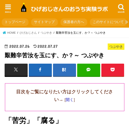
menu
search
トップページ
サイトマップ
保護者の方へ
このサイトについて
HOME
ひげおじさん
つぶやき
艱難辛苦汝を玉にす、か？～ つぶやき
2022.07.26
2022.07.27
つぶやき
艱難辛苦汝を玉にす、か？～ つぶやき
目次をご覧になりたい方はクリックしてくださ
い→
[
開く
]
「苦労」「腐る」