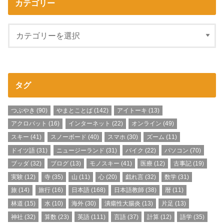
カテゴリー
タグ
つぶやき
(90)
やまとことば
(142)
アイトーキ
(13)
アクロバット
(16)
インターネット
(22)
オンライン
(49)
スキー
(41)
スノーボード
(40)
スマホ
(30)
ズーム
(11)
ドイツ語
(31)
ニュージーランド
(31)
バイク
(22)
パソコン
(70)
ブッダ
(32)
ブログ
(13)
モノスキー
(41)
医療
(12)
古事記
(19)
実験
(12)
寺
(35)
山
(11)
心
(20)
戯れ言
(32)
数学
(31)
旅
(14)
旅行
(16)
日本語
(168)
日本語教師
(38)
暦
(11)
林道
(15)
水
(10)
海外
(30)
潰瘍性大腸炎
(13)
片足
(13)
神社
(32)
算数
(23)
英語
(111)
言語
(37)
計算
(12)
語学
(35)