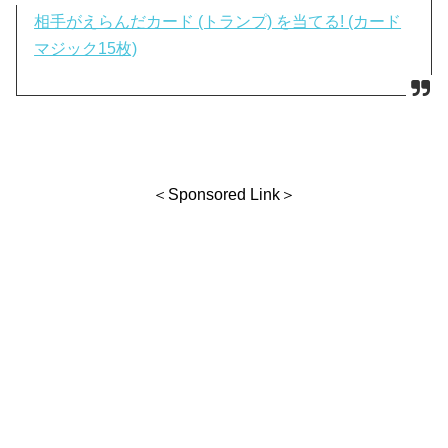
相手がえらんだカード (トランプ) を当てる! (カード
マジック15枚)
＜Sponsored Link＞